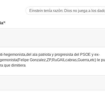
Einstein tenía razón: Dios no juega a los dad
ia”
nti-hegemonista,del ala patriota y progresista del PSOE y ex-
-hegemonista(Felipe Gonzalez,ZP,RuGAlLcabras,Guerra,etc) le p
ra que dimitiera