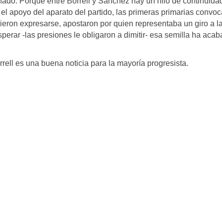
ado. Porque entre Borrell y Sánchez hay un hilo de continuida
n el apoyo del aparato del partido, las primeras primarias convo
eron expresarse, apostaron por quien representaba un giro a l
erar -las presiones le obligaron a dimitir- esa semilla ha aca
ell es una buena noticia para la mayoría progresista.