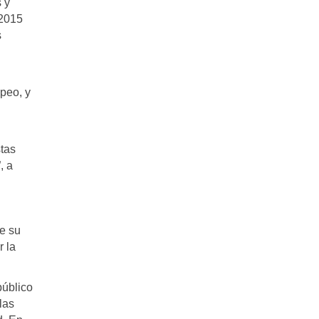
 y
 2015
s
peo, y
stas
, a
e su
r la
público
las