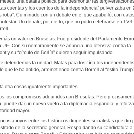
 meses, una batalla política para desmontar las tergiversaciones
“Las cuentas y los cuentos de la independencia” pulverizaba en
os roba”. Culminado con un debate en el que apabulló, con dato
contestar. Un debate, por cierto, que no pudo celebrarse en TV3
rell.
emás un valor en Bruselas. Fue presidente del Parlamento Euro
 la UE. Con su nombramiento se anuncia una ofensiva contra la
nt y su “círculo de Berlín” quieren seguir impulsando.
ue defendemos la unidad. Malas para los círculos independenti
ue le ha dolido, arremetiendo contra Borrell al “estilo Trump”
nta otra cosas igualmente importantes.
os los compromisos adquiridos con Bruselas. Pero precisament
, puede dar un nuevo vuelo a la diplomacia española, y reforza
toridad mayor.
pocos apoyos entre los históricos dirigentes socialistas que dio 
trado de la secretaria general. Respaldando su candidatura a 