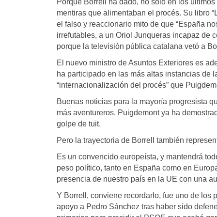
Porque Borrell ha dado, no solo en los últimos
mentiras que alimentaban el procés. Su libro 
el falso y reaccionario mito de que “España n
irrefutables, a un Oriol Junqueras incapaz de 
porque la televisión pública catalana vetó a Bor
El nuevo ministro de Asuntos Exteriores es ad
ha participado en las más altas instancias de
“internacionalización del procés” que Puigdemo
Buenas noticias para la mayoría progresista q
más aventureros. Puigdemont ya ha demostrado q
golpe de tuit.
Pero la trayectoria de Borrell también represe
Es un convencido europeísta, y mantendrá tod
peso político, tanto en España como en Europa
presencia de nuestro país en la UE con una au
Y Borrell, conviene recordarlo, fue uno de los 
apoyo a Pedro Sánchez tras haber sido defenes