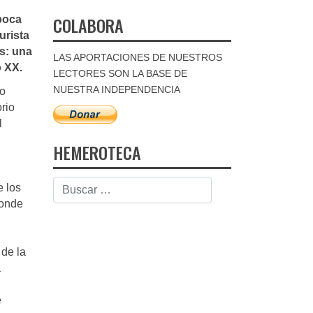
COLABORA
época
turista
es: una
LAS APORTACIONES DE NUESTROS
o XX.
LECTORES SON LA BASE DE
NUESTRA INDEPENDENCIA
to
rio
l
HEMEROTECA
e los
donde
 de la
a
e