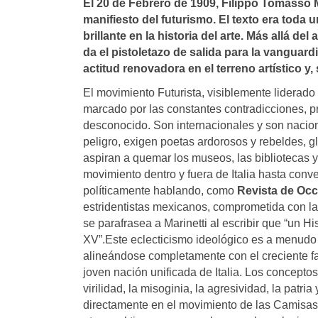
El 20 de Febrero de 1909, Filippo Tomasso Ma
manifiesto del futurismo. El texto era toda
brillante en la historia del arte. Más allá del
da el pistoletazo de salida para la vanguar
actitud renovadora en el terreno artí­stico y,
El movimiento Futurista, visiblemente liderado
marcado por las constantes contradicciones, pr
desconocido. Son internacionales y son naciona
peligro, exigen poetas ardorosos y rebeldes, g
aspiran a quemar los museos, las bibliotecas y
movimiento dentro y fuera de Italia hasta conve
políticamente hablando, como
Revista de Occ
estridentistas mexicanos, comprometida con la
se parafrasea a Marinetti al escribir que “un H
XV”.Este eclecticismo ideológico es a menudo 
alineándose completamente con el creciente fa
joven nación unificada de Italia. Los concepto
virilidad, la misoginia, la agresividad, la patr
directamente en el movimiento de las Camisas