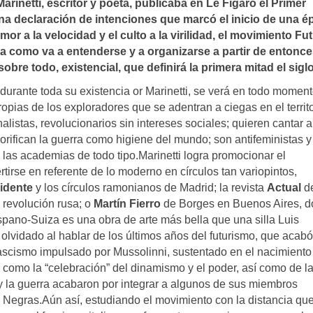
rinetti, escritor y poeta, publicaba en Le Figaro el Primer
 una declaración de intenciones que marcó el inicio de una 
 amor a la velocidad y el culto a la virilidad, el movimiento Fu
dia como va a entenderse y a organizarse a partir de entonc
 sobre todo, existencial, que definirá la primera mitad el sigl
 durante toda su existencia or Marinetti, se verá en todo momen
opias de los exploradores que se adentran a ciegas en el territo
listas, revolucionarios sin intereses sociales; quieren cantar a
lorifican la guerra como higiene del mundo; son antifeministas y
 las academias de todo tipo.Marinetti logra promocionar el
rtirse en referente de lo moderno en círculos tan variopintos,
idente
y los círculos ramonianos de Madrid; la revista
Actual
d
 revolución rusa; o
Martín Fierro
de Borges en Buenos Aires, 
ispano-Suiza es una obra de arte más bella que una silla Luis
olvidado al hablar de los últimos años del futurismo, que acabó
scismo impulsado por Mussolinni, sustentado en el nacimiento
s como la “celebración” del dinamismo y el poder, así como de l
ia y la guerra acabaron por integrar a algunos de sus miembros
 Negras.Aún así, estudiando el movimiento con la distancia qu