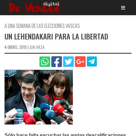
Saltar
al
contenido
A UNA SEMANA DE LAS ELECCIONES VASCAS
UN LEHENDAKARI PARA LA LIBERTAD
4 ENERO, 2019
|
JON ARZA
Sólo hace falta escuchar las agrias descalificaciones