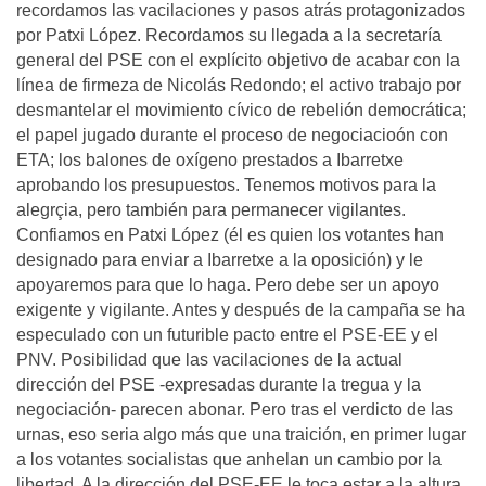
recordamos las vacilaciones y pasos atrás protagonizados
por Patxi López. Recordamos su llegada a la secretaría
general del PSE con el explícito objetivo de acabar con la
línea de firmeza de Nicolás Redondo; el activo trabajo por
desmantelar el movimiento cívico de rebelión democrática;
el papel jugado durante el proceso de negociacioón con
ETA; los balones de oxígeno prestados a Ibarretxe
aprobando los presupuestos. Tenemos motivos para la
alegrçia, pero también para permanecer vigilantes.
Confiamos en Patxi López (él es quien los votantes han
designado para enviar a Ibarretxe a la oposición) y le
apoyaremos para que lo haga. Pero debe ser un apoyo
exigente y vigilante. Antes y después de la campaña se ha
especulado con un futurible pacto entre el PSE-EE y el
PNV. Posibilidad que las vacilaciones de la actual
dirección del PSE -expresadas durante la tregua y la
negociación- parecen abonar. Pero tras el verdicto de las
urnas, eso seria algo más que una traición, en primer lugar
a los votantes socialistas que anhelan un cambio por la
libertad. A la dirección del PSE-EE le toca estar a la altura