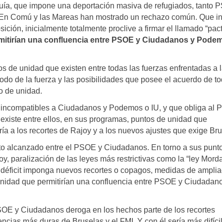
uía, que impone una deportación masiva de refugiados, tanto
n Comú y las Mareas han mostrado un rechazo común. Que in
ición, inicialmente totalmente proclive a firmar el llamado “pac
itirían una confluencia entre PSOE y Ciudadanos y Podem
s de unidad que existen entre todas las fuerzas enfrentadas a 
 todo de la fuerza y las posibilidades que posee el acuerdo de t
o de unidad.
o incompatibles a Ciudadanos y Podemos o IU, y que obliga al
ue existe entre ellos, en sus programas, puntos de unidad que
ría a los recortes de Rajoy y a los nuevos ajustes que exige Bru
cto alcanzado entre el PSOE y Ciudadanos. En torno a sus punt
oy, paralización de las leyes más restrictivas como la “ley Mord
el déficit imponga nuevos recortes o copagos, medidas de amplia
nidad que permitirían una confluencia entre PSOE y Ciudadan
PSOE y Ciudadanos deroga en los hechos parte de los recortes
ncias más duras de Bruselas y el FMI. Y con él sería más difíci