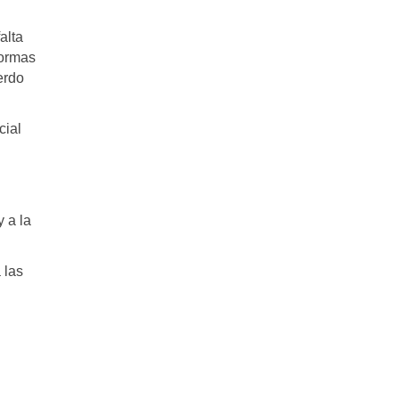
alta
formas
erdo
cial
 a la
 las