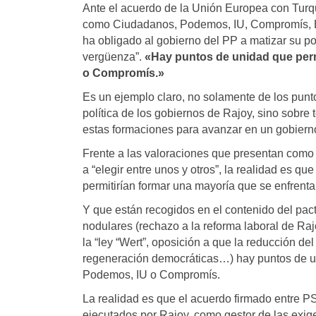
Ante el acuerdo de la Unión Europea con Turq
como Ciudadanos, Podemos, IU, Compromís, E
ha obligado al gobierno del PP a matizar su pos
vergüenza”.
«Hay puntos de unidad que perm
o Compromís.»
Es un ejemplo claro, no solamente de los punto
política de los gobiernos de Rajoy, sino sobre
estas formaciones para avanzar en un gobiern
Frente a las valoraciones que presentan com
a “elegir entre unos y otros”, la realidad es q
permitirían formar una mayoría que se enfrenta
Y que están recogidos en el contenido del pa
nodulares (rechazo a la reforma laboral de Raj
la “ley “Wert”, oposición a que la reducción d
regeneración democráticas…) hay puntos de u
Podemos, IU o Compromís.
La realidad es que el acuerdo firmado entre 
ejecutados por Rajoy, como gestor de las exige