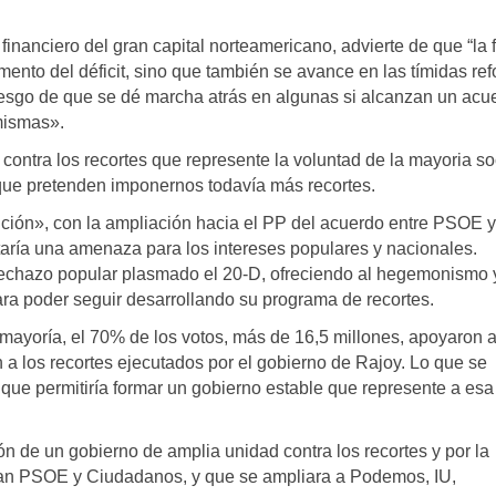
inanciero del gran capital norteamericano, advierte de que “la f
mento del déficit, sino que también se avance en las tímidas re
 riesgo de que se dé marcha atrás en algunas si alcanzan un acu
mismas».
contra los recortes que represente la voluntad de la mayoria so
 que pretenden imponernos todavía más recortes.
ición», con la ampliación hacia el PP del acuerdo entre PSOE y
ría una amenaza para los intereses populares y nacionales.
 rechazo popular plasmado el 20-D, ofreciendo al hegemonismo y
ara poder seguir desarrollando su programa de recortes.
mayoría, el 70% de los votos, más de 16,5 millones, apoyaron a
 a los recortes ejecutados por el gobierno de Rajoy. Lo que se
que permitiría formar un gobierno estable que represente a esa
 de un gobierno de amplia unidad contra los recortes y por la
yan PSOE y Ciudadanos, y que se ampliara a Podemos, IU,