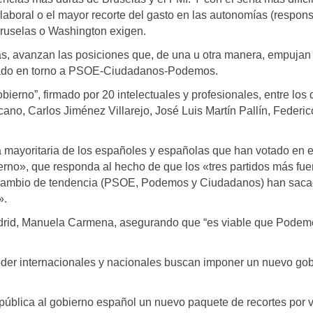
a laboral o el mayor recorte del gasto en las autonomías (respon
 Bruselas o Washington exigen.
tas, avanzan las posiciones que, de una u otra manera, empujan 
culado en torno a PSOE-Ciudadanos-Podemos.
ierno”, firmado por 20 intelectuales y profesionales, entre los
no, Carlos Jiménez Villarejo, José Luis Martín Pallín, Federic
 mayoritaria de los españoles y españolas que han votado en 
rno», que responda al hecho de que los «tres partidos más fue
ro cambio de tendencia (PSOE, Podemos y Ciudadanos) han sac
».
Madrid, Manuela Carmena, asegurando que “es viable que Podem
 poder internacionales y nacionales buscan imponer un nuevo go
ública al gobierno español un nuevo paquete de recortes por v