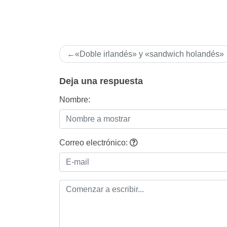
Navegación
«Doble irlandés» y «sandwich holandés»
de
entradas
Deja una respuesta
Nombre:
Correo electrónico: