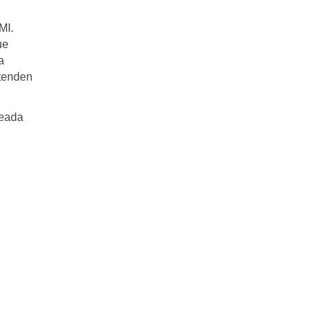
MI.
ue
a
etenden
leada