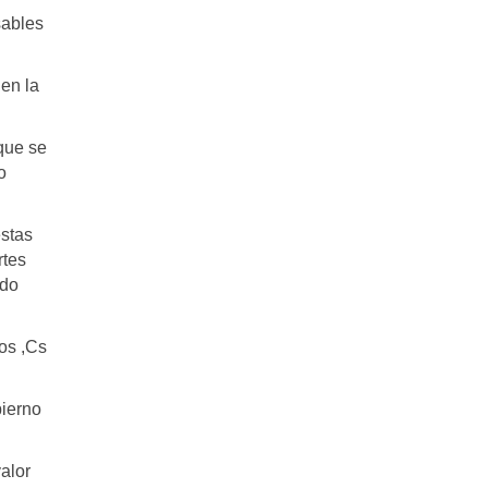
sables
en la
 que se
o
estas
rtes
ado
os ,Cs
bierno
alor