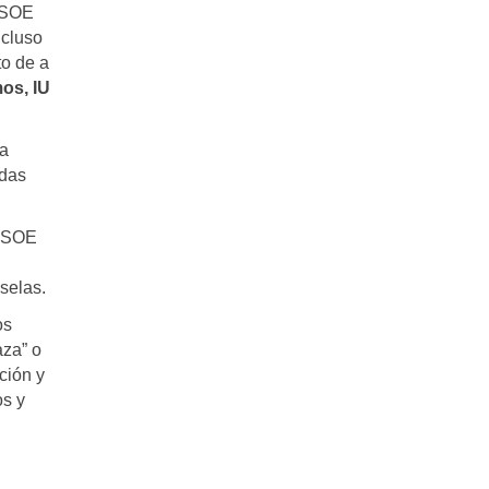
 PSOE
cluso
to de a
os, IU
la
odas
 PSOE
selas.
os
aza” o
ción y
os y
l