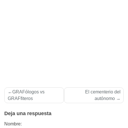
Navegación
GRAFólogos vs
El cementerio del
de
GRAFfiteros
autónomo
entradas
Deja una respuesta
Nombre: