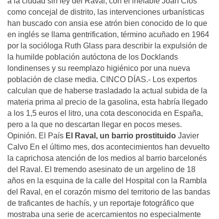
a la ciudad sin ley del Raval, con el inefable Joan Clos
como concejal de distrito, las intervenciones urbanísticas
han buscado con ansia ese atrón bien conocido de lo que
en inglés se llama gentrification, término acuñado en 1964
por la socióloga Ruth Glass para describir la expulsión de
la humilde población autóctona de los Docklands
londinenses y su reemplazo higiénico por una nueva
población de clase media. CINCO DÍAS.- Los expertos
calculan que de haberse trasladado la actual subida de la
materia prima al precio de la gasolina, esta habría llegado
a los 1,5 euros el litro, una cota desconocida en España,
pero a la que no descartan llegar en pocos meses.
Opinión. El País
El Raval, un barrio prostituido
Javier
Calvo En el último mes, dos acontecimientos han devuelto
la caprichosa atención de los medios al barrio barcelonés
del Raval. El tremendo asesinato de un argelino de 18
años en la esquina de la calle del Hospital con la Rambla
del Raval, en el corazón mismo del territorio de las bandas
de traficantes de hachís, y un reportaje fotográfico que
mostraba una serie de acercamientos no especialmente