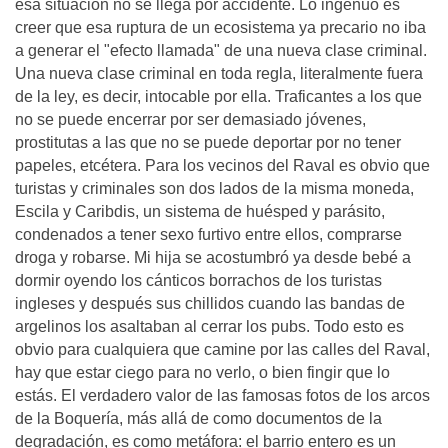
esa situación no se llega por accidente. Lo ingenuo es
creer que esa ruptura de un ecosistema ya precario no iba
a generar el "efecto llamada" de una nueva clase criminal.
Una nueva clase criminal en toda regla, literalmente fuera
de la ley, es decir, intocable por ella. Traficantes a los que
no se puede encerrar por ser demasiado jóvenes,
prostitutas a las que no se puede deportar por no tener
papeles, etcétera. Para los vecinos del Raval es obvio que
turistas y criminales son dos lados de la misma moneda,
Escila y Caribdis, un sistema de huésped y parásito,
condenados a tener sexo furtivo entre ellos, comprarse
droga y robarse. Mi hija se acostumbró ya desde bebé a
dormir oyendo los cánticos borrachos de los turistas
ingleses y después sus chillidos cuando las bandas de
argelinos los asaltaban al cerrar los pubs. Todo esto es
obvio para cualquiera que camine por las calles del Raval,
hay que estar ciego para no verlo, o bien fingir que lo
estás. El verdadero valor de las famosas fotos de los arcos
de la Boquería, más allá de como documentos de la
degradación, es como metáfora: el barrio entero es un