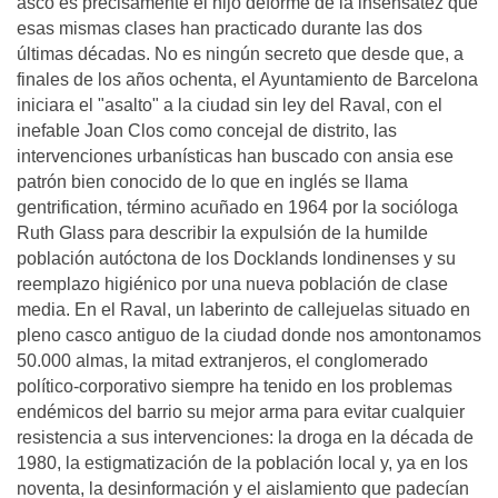
asco es precisamente el hijo deforme de la insensatez que
esas mismas clases han practicado durante las dos
últimas décadas. No es ningún secreto que desde que, a
finales de los años ochenta, el Ayuntamiento de Barcelona
iniciara el "asalto" a la ciudad sin ley del Raval, con el
inefable Joan Clos como concejal de distrito, las
intervenciones urbanísticas han buscado con ansia ese
patrón bien conocido de lo que en inglés se llama
gentrification, término acuñado en 1964 por la socióloga
Ruth Glass para describir la expulsión de la humilde
población autóctona de los Docklands londinenses y su
reemplazo higiénico por una nueva población de clase
media. En el Raval, un laberinto de callejuelas situado en
pleno casco antiguo de la ciudad donde nos amontonamos
50.000 almas, la mitad extranjeros, el conglomerado
político-corporativo siempre ha tenido en los problemas
endémicos del barrio su mejor arma para evitar cualquier
resistencia a sus intervenciones: la droga en la década de
1980, la estigmatización de la población local y, ya en los
noventa, la desinformación y el aislamiento que padecían