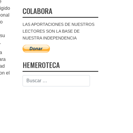
é
COLABORA
igido
ional
vo
LAS APORTACIONES DE NUESTROS
LECTORES SON LA BASE DE
 su
NUESTRA INDEPENDENCIA
.
 a
ara
HEMEROTECA
dad
on el