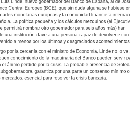
de Luis Linde, nuevo gobernador del Banco de España, al de Jos
co Central Europeo (BCE), que sin duda alguna se hubiese er
oridades monetarias europeas y la comunidad financiera internac
ola. La política pequeña y los cálculos mezquinos (el Ejecuti
 le permitirá nombrar otro gobernador para seis años más) han
de una institución clave a una persona capaz de devolverle con
 venido a menos por los últimos y desgraciados acontecimientos
argo por la cercanía con el ministro de Economía, Linde no lo va
u buen conocimiento de la maquinaria del Banco pueden servir p
n el ánimo perdido por la crisis. La probable presencia de Sole
 subgobernadora, garantiza por una parte un consenso mínimo c
 mercados, esencial para resolver la crisis bancaria.