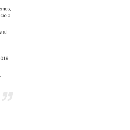
demos,
cio a
s al
2019
a