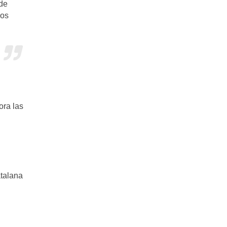
 de
los
ora las
atalana