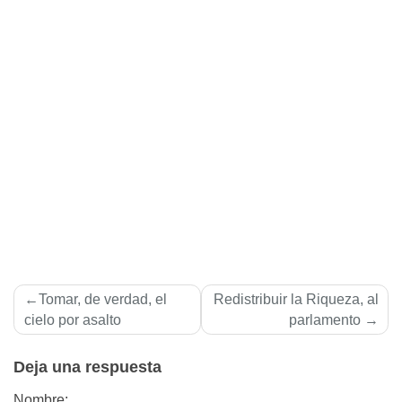
Navegación
Tomar, de verdad, el
Redistribuir la Riqueza, al
de
cielo por asalto
parlamento
entradas
Deja una respuesta
Nombre: