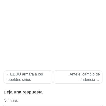
Navegación
EEUU armará a los
Ante el cambio de
de
rebeldes sirios
tendencia
entradas
Deja una respuesta
Nombre: