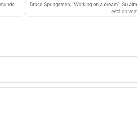
l mundo
Bruce Springsteen, ´Working on a dream´: Su al
está en ven