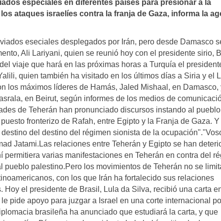
ados especiales en diferentes paí­ses para presionar a la
los ataques israelí­es contra la franja de Gaza, informa la a
nviados eseciales desplegados por Irán, pero desde Damasco s
ento, Ali Lariyani, quien se reunió hoy con el presidente sirio, 
el viaje que hará en las próximas horas a Turquía el president
ili, quien también ha visitado en los últimos días a Siria y el 
 con los máximos líderes de Hamás, Jaled Mishaal, en Damasco,
Nasrala, en Beirut, según informes de los medios de comunicaci
idades de Teherán han pronunciado discursos instando al pueblo
 puesto fronterizo de Rafah, entre Egipto y la Franja de Gaza. Y
destino del destino del régimen sionista de la ocupación"."Vos
Ahmad Jatami.Las relaciones entre Teherán y Egipto se han deter
í permitiera varias manifestaciones en Teherán en contra del r
l pueblo palestino.Pero los movimientos de Teherán no se limit
inoamericanos, con los que Irán ha fortalecido sus relaciones
 Hoy el presidente de Brasil, Lula da Silva, recibió una carta e
e pide apoyo para juzgar a Israel en una corte internacional po
plomacia brasileña ha anunciado que estudiará la carta, y que