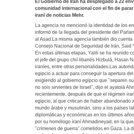
El Gobierno de Irán ha desplegado a 22 envi
comunidad internacional con el fin de parar 
iraní­ de noticias Mehr.
La agencia no mencionó la identidad de los e
informó de la llegada del presidente del Parlam
al Asad.La misma agencia también dio cuenta d
Consejo Nacional de Seguridad de Irán, Said Yal
En estas últimas etapas, Yalili se ha reunido
el jefe del grupo chií libanés Hizbulá, Hasan 
iraníes, entre otras personalidades.Las autor
egipcio a actuar para conseguir la apertura del
exigiendo al gobierno egipcio que "separen su 
no sois sirvientes de Israel", dijo el ayatolá 
recientemente, después de que el régimen iran
egipcio, al que critican de haber abandonado a
mundo árabe y musulmán, sino a los países lat
diplomáticas y económicas en los últimos años.
por su homólogo iraní Ahmadineyad, en la que l
"crímenes de guerra" cometidos en Gaza. La di