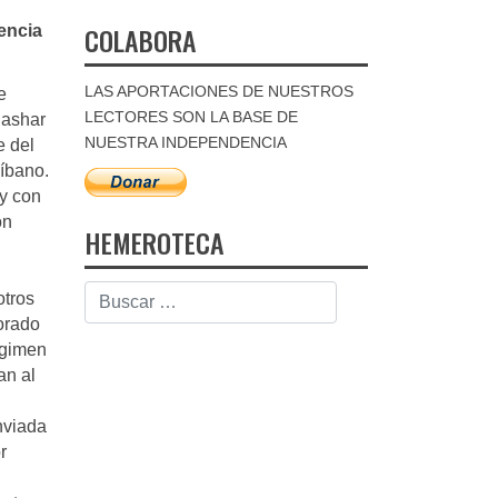
COLABORA
gencia
LAS APORTACIONES DE NUESTROS
e
LECTORES SON LA BASE DE
Bashar
NUESTRA INDEPENDENCIA
e del
Líbano.
 y con
ón
HEMEROTECA
otros
iorado
égimen
an al
nviada
r