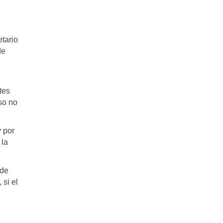
tario
de
tes
so no
y por
 la
 de
si el