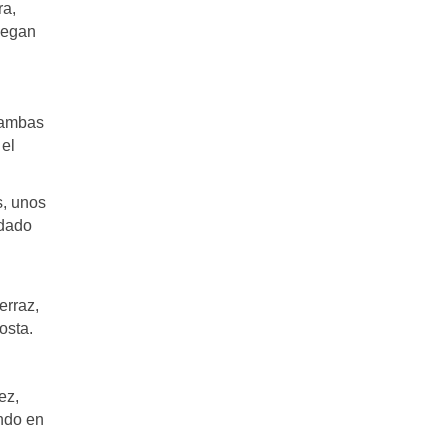
ra,
llegan
n ambas
 el
s, unos
rdado
erraz,
osta.
ez,
ando en