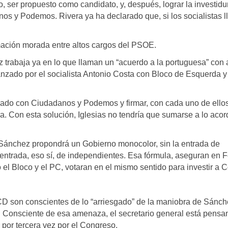
, ser propuesto como candidato, y, después, lograr la investidu
nos y Podemos. Rivera ya ha declarado que, si los socialistas 
mación morada entre altos cargos del PSOE.
az trabaja ya en lo que llaman un “acuerdo a la portuguesa” co
anzado por el socialista Antonio Costa con Bloco de Esquerda y
ado con Ciudadanos y Podemos y firmar, con cada uno de ello
a. Con esta solución, Iglesias no tendría que sumarse a lo aco
, Sánchez propondrá un Gobierno monocolor, sin la entrada de
entrada, eso sí, de independientes. Esa fórmula, aseguran en F
 el Bloco y el PC, votaran en el mismo sentido para investir a C
D son conscientes de lo “arriesgado” de la maniobra de Sánch
a. Consciente de esa amenaza, el secretario general está pens
 por tercera vez por el Congreso.