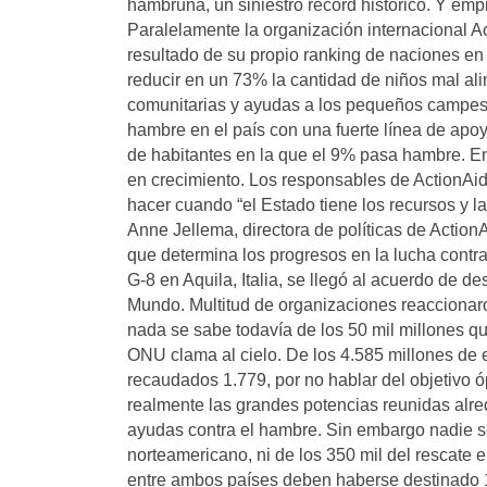
hambruna, un siniestro récord histórico. Y emp
Paralelamente la organización internacional A
resultado de su propio ranking de naciones en 
reducir en un 73% la cantidad de niños mal al
comunitarias y ayudas a los pequeños campesi
hambre en el país con una fuerte línea de apoy
de habitantes en la que el 9% pasa hambre. E
en crecimiento. Los responsables de ActionAi
hacer cuando “el Estado tiene los recursos y la
Anne Jellema, directora de políticas de ActionA
que determina los progresos en la lucha contra 
G-8 en Aquila, Italia, se llegó al acuerdo de d
Mundo. Multitud de organizaciones reaccionar
nada se sabe todavía de los 50 mil millones q
ONU clama al cielo. De los 4.585 millones de 
recaudados 1.779, por no hablar del objetivo ó
realmente las grandes potencias reunidas alre
ayudas contra el hambre. Sin embargo nadie se
norteamericano, ni de los 350 mil del rescate e
entre ambos países deben haberse destinado 1 