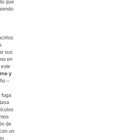
ndo que
uiendo
y
cirlos
s
ar sus
omo en
 este
rne y
año –
 fuga
 tasa
ículos
emos
ón de
 con un
in