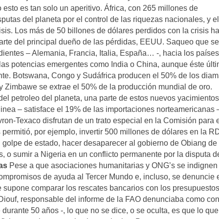
sto es tan solo un aperitivo. África, con 265 millones de
utas del planeta por el control de las riquezas nacionales, y el
isis. Los más de 50 billones de dólares perdidos con la crisis h
rte del principal dueño de las pérdidas, EEUU. Saqueo que se 
dientes – Alemania, Francia, Italia, España… -, hacia los países
las potencias emergentes como India o China, aunque éste últ
te. Botswana, Congo y Sudáfrica producen el 50% de los diam
y Zimbawe se extrae el 50% de la producción mundial de oro.
del petroleo del planeta, una parte de estos nuevos yacimientos
nea – satisface el 19% de las importaciones norteamericanas –
ron-Texaco disfrutan de un trato especial en la Comisión para e
ermitió, por ejemplo, invertir 500 millones de dólares en la R
golpe de estado, hacer desaparecer al gobierno de Obiang de l
 o sumir a Nigeria en un conflicto permanente por la disputa d
as
Pese a que asociaciones humanitarias y ONG’s se indignen 
 compromisos de ayuda al Tercer Mundo e, incluso, se denuncie 
ue supone comparar los rescates bancarios con los presupuesto
Diouf, responsable del informe de la FAO denunciaba como con
durante 50 años -, lo que no se dice, o se oculta, es que lo que