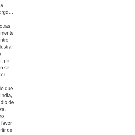
ca
 sorgo…
otras
camente
ntrol
lustrar
u
, por
o se
cer
 lo que
India,
ndio de
za.
mo
 favor
tir de