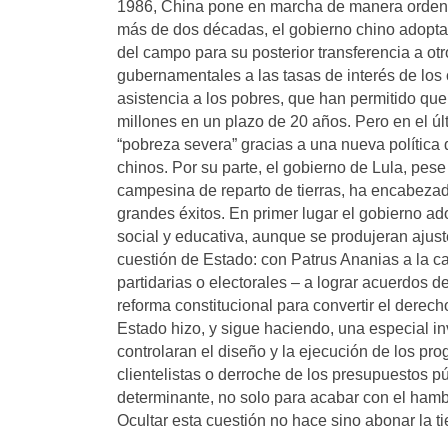
1986, China pone en marcha de manera ordenad
más de dos décadas, el gobierno chino adopta
del campo para su posterior transferencia a ot
gubernamentales a las tasas de interés de los 
asistencia a los pobres, que han permitido qu
millones en un plazo de 20 años. Pero en el úl
“pobreza severa” gracias a una nueva política
chinos. Por su parte, el gobierno de Lula, pese 
campesina de reparto de tierras, ha encabezad
grandes éxitos. En primer lugar el gobierno a
social y educativa, aunque se produjeran ajus
cuestión de Estado: con Patrus Ananias a la ca
partidarias o electorales – a lograr acuerdos 
reforma constitucional para convertir el derech
Estado hizo, y sigue haciendo, una especial in
controlaran el diseño y la ejecución de los p
clientelistas o derroche de los presupuestos p
determinante, no solo para acabar con el hambr
Ocultar esta cuestión no hace sino abonar la t