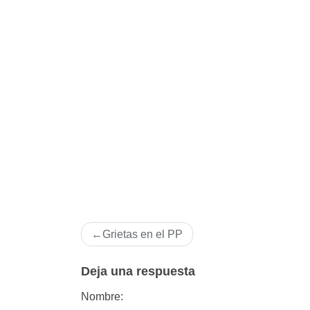
Navegación
Grietas en el PP
de
entradas
Deja una respuesta
Nombre: