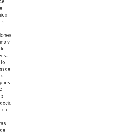
ce.
el
uido
as
n
llones
una y
ede
rensa
 lo
ón del
cer
 pues
la
do
decir,
a en
o
ras
 de