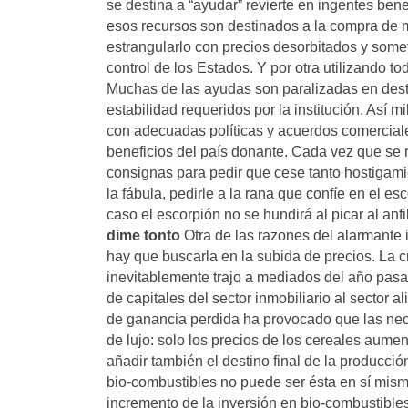
se destina a “ayudar” revierte en ingentes ben
esos recursos son destinados a la compra de m
estrangularlo con precios desorbitados y somet
control de los Estados. Y por otra utilizando t
Muchas de las ayudas son paralizadas en destin
estabilidad requeridos por la institución. Así
con adecuadas políticas y acuerdos comercial
beneficios del país donante. Cada vez que se 
consignas para pedir que cese tanto hostigami
la fábula, pedirle a la rana que confíe en el esc
caso el escorpión no se hundirá al picar al anf
dime tonto
Otra de las razones del alarmante
hay que buscarla en la subida de precios. La cr
inevitablemente trajo a mediados del año pasa
de capitales del sector inmobiliario al sector 
de ganancia perdida ha provocado que las nece
de lujo: solo los precios de los cereales aum
añadir también el destino final de la producc
bio-combustibles no puede ser ésta en sí mis
incremento de la inversión en bio-combustible