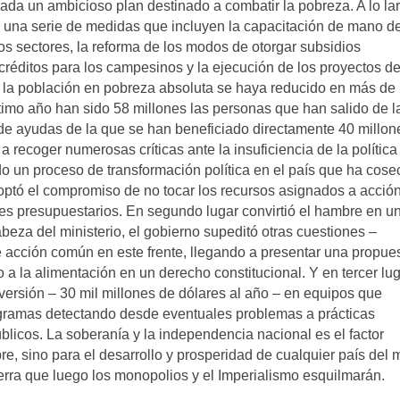
a un ambicioso plan destinado a combatir la pobreza. A lo la
 una serie de medidas que incluyen la capacitación de mano d
ros sectores, la reforma de los modos de otorgar subsidios
créditos para los campesinos y la ejecución de los proyectos d
e la población en pobreza absoluta se haya reducido en más de
timo año han sido 58 millones las personas que han salido de l
 de ayudas de la que se han beneficiado directamente 40 millon
a recoger numerosas críticas ante la insuficiencia de la política
o un proceso de transformación política en el país que ha cos
doptó el compromiso de no tocar los recursos asignados a acció
tes presupuestarios. En segundo lugar convirtió el hambre en u
beza del ministerio, el gobierno supeditó otras cuestiones –
de acción común en este frente, llegando a presentar una propue
o a la alimentación en un derecho constitucional. Y en tercer lug
versión – 30 mil millones de dólares al año – en equipos que
rogramas detectando desde eventuales problemas a prácticas
úblicos. La soberanía y la independencia nacional es el factor
e, sino para el desarrollo y prosperidad de cualquier país del
ierra que luego los monopolios y el Imperialismo esquilmarán.