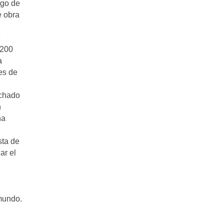
rgo de
e obra
e
 200
a
es de
echado
n
na
sta de
ar el
 mundo.