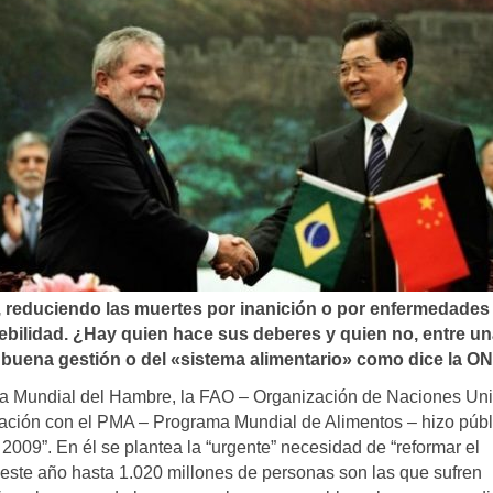
, reduciendo las muertes por inanición o por enfermedades
ebilidad. ¿Hay quien hace sus deberes y quien no, entre un
 buena gestión o del «sistema alimentario» como dice la O
Día Mundial del Hambre, la FAO – Organización de Naciones Un
oración con el PMA – Programa Mundial de Alimentos – hizo públ
 2009”. En él se plantea la “urgente” necesidad de “reformar el
este año hasta 1.020 millones de personas son las que sufren