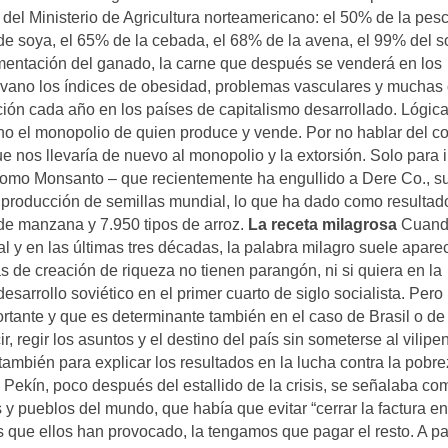
del Ministerio de Agricultura norteamericano: el 50% de la pes
 de soya, el 65% de la cebada, el 68% de la avena, el 99% del
imentación del ganado, la carne que después se venderá en los
vano los índices de obesidad, problemas vasculares y muchas 
ión cada año en los países de capitalismo desarrollado. Lógi
o el monopolio de quien produce y vende. Por no hablar del co
ue nos llevaría de nuevo al monopolio y la extorsión. Solo para i
como Monsanto – que recientemente ha engullido a Dere Co., s
 producción de semillas mundial, lo que ha dado como resultado
de manzana y 7.950 tipos de arroz.
La receta milagrosa
Cuand
l y en las últimas tres décadas, la palabra milagro suele apare
 de creación de riqueza no tienen parangón, ni si quiera en la
esarrollo soviético en el primer cuarto de siglo socialista. Pero
tante y que es determinante también en el caso de Brasil o de 
, regir los asuntos y el destino del país sin someterse al vilipe
también para explicar los resultados en la lucha contra la pobre
 Pekín, poco después del estallido de la crisis, se señalaba co
 y pueblos del mundo, que había que evitar “cerrar la factura en
s que ellos han provocado, la tengamos que pagar el resto. A par