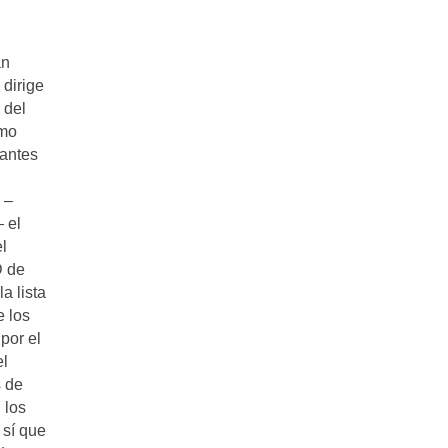
an
dirige
 del
imo
antes
 –
 el
l
D de
a lista
e los
por el
el
s de
 los
 sí que