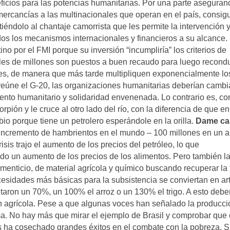
eficios para las potencias humanitarias. Por una parte asegura
ercancías a las multinacionales que operan en el país, consig
iéndolo al chantaje camorrista que les permite la intervención 
odos los mecanismos internacionales y financieros a su alcance.
o por el FMI porque su inversión “incumpliría” los criterios de
 miles de millones son puestos a buen recaudo para luego recondu
es, de manera que más tarde multipliquen exponencialmente lo
reúne el G-20, las organizaciones humanitarias deberían cambi
ento humanitario y solidaridad envenenada. Lo contrario es, c
orpión y le cruce al otro lado del río, con la diferencia de que en
ibio porque tiene un petrolero esperándole en la orilla.
Dame ca
 incremento de hambrientos en el mundo – 100 millones en un 
isis trajo el aumento de los precios del petróleo, lo que
do un aumento de los precios de los alimentos. Pero también la
alimenticio, de material agrícola y químico buscando recuperar la
sidades más básicas para la subsistencia se conviertan en art
entaron un 70%, un 100% el arroz o un 130% el trigo. A esto deb
ión agrícola. Pese a que algunas voces han señalado la producci
ma. No hay más que mirar el ejemplo de Brasil y comprobar que
s ha cosechado grandes éxitos en el combate con la pobreza. S