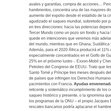
avales y garantías, compra de acciones… Pero e
hambrientos, concentra una de las mayores disp
aumento del expolio desde el estallido de la cr
agudizado el saqueo mundial, sobretodo por pa
en tres direcciones: hacia las potencias depen
Tercer Mundo como un pozo sin fondo y hacia 
quede en intenciones que veremos más adelan
del mundo, mientras que en Ghana, Sudáfrica 
Además, para el 2020 África producirá el 11% 
especialmente concentrados en el Golfo de Gui
25% en el próximo lustro -. Exxon-Mobil y Chev
Petroleo del Congreso de EEUU. Trato que les p
Santo Tomé y Príncipe tres meses después del 
de países que infringen los Derechos Humanos,
yacimientos con Francia.
Ayudas envenenad
reticente y sistemático incumplimiento de los
saqueo histórico y presente, o la ignominia q
los programas de la ONU – el propio Jacques 
rescates bancarios podría aplacarse el hambre 