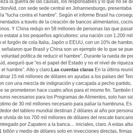
ieza la guerra de las causas, los responsables y lo que no se di
ctionAid, con sede sede central en Johannesburgo, presentaba 
la “lucha contra el hambre”. Según el informe Brasil ha conseg
imentados a través de la creación de bancos alimentarios, cocin
nos. Y China redujo en 58 millones de personas las que pasa
o estatal a los pequeños agricultores: una nación con 1.200 mi
n el furgón de cola Italia, Japón o EEUU, con un 10% de hambr
d señalaron que Brasil y China son un ejemplo de lo que se pu
 voluntad política de reducir el hambre”. Durante la rueda de p
id, aseguró que “es el papel del Estado y no el nivel de riqueza
el hambre". Alto y claro.
Las cuentas claras
En la última reuni
estinar 15 mil millones de dólares en ayudas a los países del Ter
on con una mezcla de indignación y carcajada a pecho partido,
ue se prometieron hace cuatro años para el mismo fin. También 
euros necesarios para los Programas de Alimentos, solo han si
ptimo de 30 mil millones necesario para paliar la hambruna. Es 
dedor del tablero mundial destinan 2 dólares al año por person
 olvida de los 700 mil millones de dólares del rescate bancari
ntregado por Zapatero a la banca… iniciales, claro. A estas altu
billón y medio de dólares solo en inyecciones directas, firmas