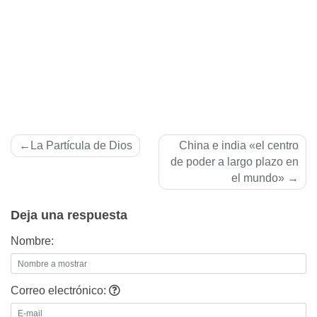
Navegación
La Partí­cula de Dios
China e india «el centro
de
de poder a largo plazo en
el mundo»
entradas
Deja una respuesta
Nombre:
Correo electrónico: