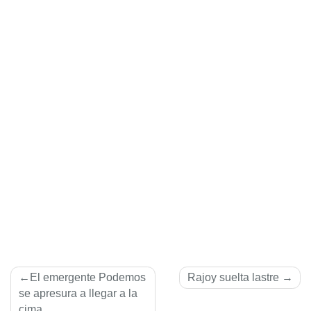
Navegación
El emergente Podemos
Rajoy suelta lastre
de
se apresura a llegar a la
cima