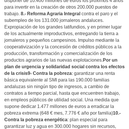
disponer de 10.400 millones de euros los próximos 4 años
para invertir en la creación de otros 200.000 puestos de
trabajo.
8.- Reforma Agraria Integral
contra el paro y el
subempleo de los 131.000 jornaleros andaluces.
Expropiación de los grandes latifundios, y en primer lugar
de los actualmente improductivos, entregando la tierra a
jornaleros y pequeños campesinos. Impulso mediante la
cooperativización y la concesión de créditos públicos a la
producción, transformación y comercialización de los
productos agrarios de las nuevas explotaciones.
Por un
plan de urgencia y solidaridad social contra los efectos
de la crisis
9- Contra la pobreza
: garantizar una renta
básica equivalente al SMI para las 190.000 familias
andaluzas sin ningún tipo de ingresos, a cambio de
contratos a tiempo parcial, hasta que encuentren trabajo,
en empleos públicos de utilidad social. Una medida que
supone dedicar 1.477 millones de euros a erradicar la
pobreza extrema (648 € mes, 7.776 € año por familia)
10.-
Contra la pobreza energética
: plan especial para
garantizar luz y agua en 300.000 hogares sin recursos,