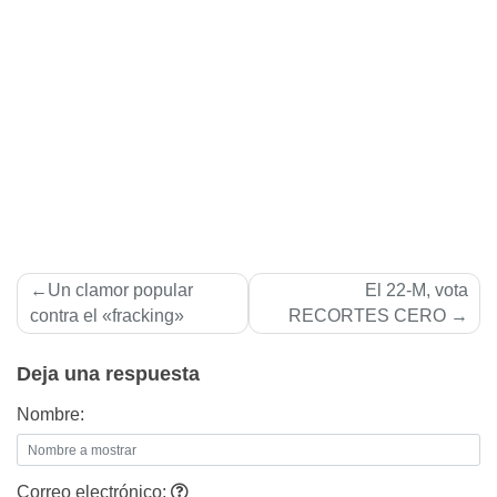
Navegación
Un clamor popular
El 22-M, vota
de
contra el «fracking»
RECORTES CERO
entradas
Deja una respuesta
Nombre:
Correo electrónico: