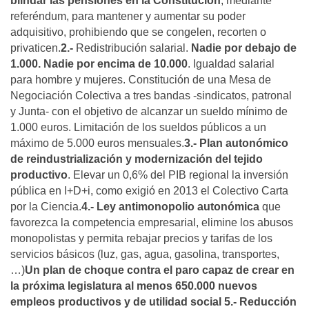
blindar las pensiones en la Constitución
, mediante
referéndum, para mantener y aumentar su poder
adquisitivo, prohibiendo que se congelen, recorten o
privaticen.
2.-
Redistribución salarial.
Nadie por debajo de
1.000. Nadie por encima de 10.000
. Igualdad salarial
para hombre y mujeres. Constitución de una Mesa de
Negociación Colectiva a tres bandas -sindicatos, patronal
y Junta- con el objetivo de alcanzar un sueldo mínimo de
1.000 euros. Limitación de los sueldos públicos a un
máximo de 5.000 euros mensuales.
3.- Plan autonómico
de reindustrialización y modernización del tejido
productivo
. Elevar un 0,6% del PIB regional la inversión
pública en I+D+i, como exigió en 2013 el Colectivo Carta
por la Ciencia.
4.- Ley antimonopolio autonómica
que
favorezca la competencia empresarial, elimine los abusos
monopolistas y permita rebajar precios y tarifas de los
servicios básicos (luz, gas, agua, gasolina, transportes,
…)
Un plan de choque contra el paro capaz de crear en
la próxima legislatura al menos 650.000 nuevos
empleos productivos y de utilidad social
5.- Reducción