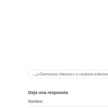
Navegación
¿»Demonios internos» o «actores exterio
de
entradas
Deja una respuesta
Nombre: