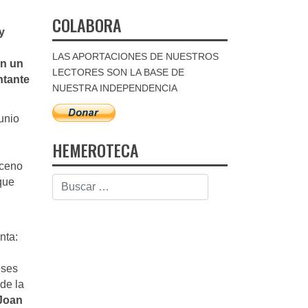
COLABORA
y
LAS APORTACIONES DE NUESTROS
on un
LECTORES SON LA BASE DE
ntante
NUESTRA INDEPENDENCIA
unio
n
HEMEROTECA
sceno
que
nta:
eses
de la
 Joan