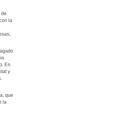
o de
con la
a
resas,
pagado
io
o. En
tat y
.
a, que
e la