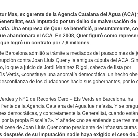
rtur Mas, ex gerente de la Agencia Catalana del Agua (ACA) 
Generalitat, está imputado por un delito de malversación de
naria. Una empresa de Quer se benefició, presuntamente, c
que abandonara el ACA. En 2008, Quer figuró como represe
ue logró un contrato por 7,6 millones.
8 de Barcelona admitió a trámite a mediados del pasado mes de j
rrupción contra Joan Lluís Quer y la antigua cúpula del ACA. Si
, lo que a juicio de Jordi Martínez Rigol, cabeza de lista por
Els Verds, «constituye una anomalía democrática, un hecho ob
la desconfianza de los ciudadanos hacia sus gobernantes, por lo 
Verdes y Nº 2 de Recortes Cero – Els Verds en Barcelona, ha
 frente de la Agencia Catalana del Agua fue nefasta. Y se pregu
ones democráticas, y concretamente la Generalitat, cuando están
 por la propia Fiscalía?». Y añade: «no se entiende que tres m
l cese de Joan Lluís Quer como presidente de Infraestructuras 
s después de su imputación nadie haya exigido el cese de