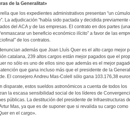
ras de la Generalitat»
erella que los expedientes administrativos presentan “un cúmul
”. La adjudicación “había sido pactada y decidida previamente 
ados del ACA y de las empresas. El contrato en dos partes (un
a “enmascarar un beneficio económico ilícito” a favor de las emp
iofinal” de los contratos.
denuncian además que Joan Lluís Quer es el alto cargo mejor 
ción catalana, 239 altos cargos están mejor pagados que el prop
uer no sólo es uno de ellos sino que además es el mejor pagad
atención que gana incluso más que el presidente de la Generali
de. El consejero Andreu Mas-Colell sólo gana 103.176,38 euros
n disparate, estos sueldos astronómicos a cuenta de todos los
n la escasa sensibilidad social de los líderes de Convergenci
 públicas. La destitución del presidente de Infraestructuras d
Artur Mas, ya que es de suponer que si revalida su cargo como
uer en el cargo».