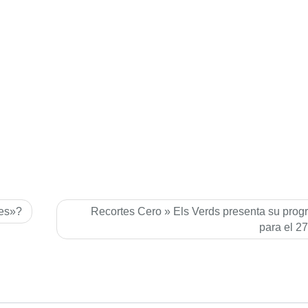
res»?
Recortes Cero » Els Verds presenta su pro
para el 2