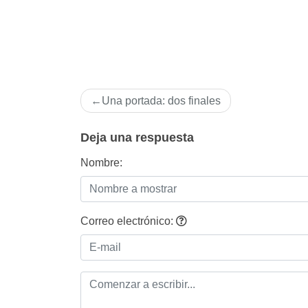
Navegación
Una portada: dos finales
de
entradas
Deja una respuesta
Nombre:
Correo electrónico: