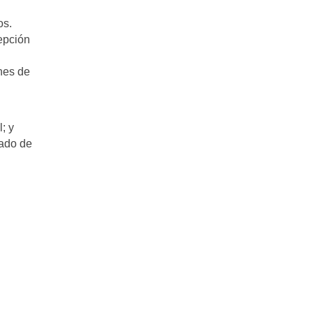
os.
epción
nes de
; y
dado de