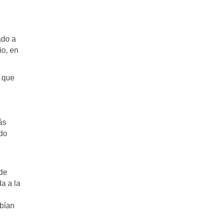
ado a
io, en
 que
e
ás
ido
 de
a a la
ebían