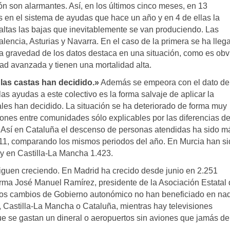
ón son alarmantes. Así, en los últimos cinco meses, en 13
 en el sistema de ayudas que hace un año y en 4 de ellas la
 altas las bajas que inevitablemente se van produciendo. Las
encia, Asturias y Navarra. En el caso de la primera se ha lleg
a gravedad de los datos destaca en una situación, como es obv
ad avanzada y tienen una mortalidad alta.
 las castas han decidido.»
Además se empeora con el dato de
as ayudas a este colectivo es la forma salvaje de aplicar la
ales han decidido. La situación se ha deteriorado de forma muy
ciones entre comunidades sólo explicables por las diferencias d
. Así en Cataluña el descenso de personas atendidas ha sido m
011, comparando los mismos periodos del año. En Murcia han s
y en Castilla-La Mancha 1.423.
 siguen creciendo. En Madrid ha crecido desde junio en 2.251
rma José Manuel Ramírez, presidente de la Asociación Estatal
“los cambios de Gobierno autonómico no han beneficiado en nad
 Castilla-La Mancha o Cataluña, mientras hay televisiones
e se gastan un dineral o aeropuertos sin aviones que jamás d