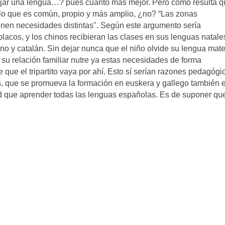
ejar una lengua…? pues cuanto más mejor. Pero como resulta q
r lo que es común, propio y más amplio, ¿no? “Las zonas
ienen necesidades distintas". Según este argumento sería
acos, y los chinos recibieran las clases en sus lenguas natale
no y catalán. Sin dejar nunca que el niño olvide su lengua mate
u relación familiar nutre ya estas necesidades de forma
 que el tripartito vaya por ahí. Esto sí serían razones pedagógi
s, que se promueva la formación en euskera y gallego también 
ad que aprender todas las lenguas españolas. Es de suponer qu