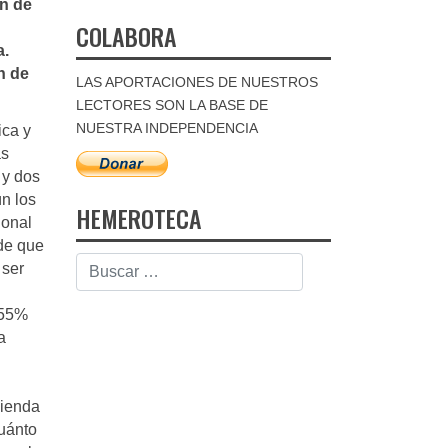
n de
COLABORA
a.
n de
LAS APORTACIONES DE NUESTROS
LECTORES SON LA BASE DE
NUESTRA INDEPENDENCIA
ica y
as
 y dos
n los
HEMEROTECA
ional
ide que
 ser
 55%
a
mienda
cuánto