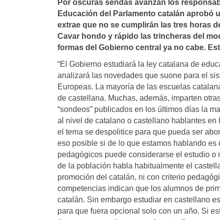
Por oscuras sendas avanzan los responsab
Educación del Parlamento catalán aprobó un
extrae que no se cumplirán las tres horas de
Cavar hondo y rápido las trincheras del mode
formas del Gobierno central ya no cabe. Es
“El Gobierno estudiará la ley catalana de ed
analizará las novedades que suone para el si
Europeas. La mayoría de las escuelas catalan
de castellana. Muchas, además, imparten otras
“sondeos” publicados en los últimos días la ma
al nivel de catalano o castellano hablantes en 
el tema se despolitice para que pueda ser ab
eso posible si de lo que estamos hablando es 
pedagógicos puede considerarse el estudio o 
de la población habla habitualmente el castel
promoción del catalán, ni con criterio pedagóg
competencias indican que los alumnos de prima
catalán. Sin embargo estudiar en castellano 
para que fuera opcional solo con un año. Si es