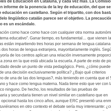
les de Educación en Cataluña, y cada vez más. La Comisió
 informe de la ponencia de la ley de educación, del que se
 educación en castellano. Según el tripartito, con dos bast
lo lingüí­stico catalán parece ser el objetivo. La precaució
to es un escándalo.
ucación como hace como hace con cualquier otra norma autonóm
stema educativo”. Ganar tiempo, es fundamental… que vienen l
as están impartiendo tres horas por semana de lengua catalana
 dos horas de lengua extranjera, mayoritariamente inglés. Segú
yoría de los centros aplican una relación inversamente proporc
la zona en la que está ubicada la escuela. A parte de esto de p
ordado desde un punto de vista pedagógico. Pero, ¿cómo puede
de una decisión exclusivamente política? ¿Bajo qué criterios
no de una de las dos lenguas?, más teniendo en cuenta que el
lano y hace como lengua materna. Nada tiene esto que ver con l
ico ninguno. De hecho, los resultados de las pruebas de
ria y secundaria tienen un nivel similar en castellano que en
es opcional hasta los cinco años, aunque ERC presentó una en
tuviéramos en otro contexto el debate sería muy interesante: ¿