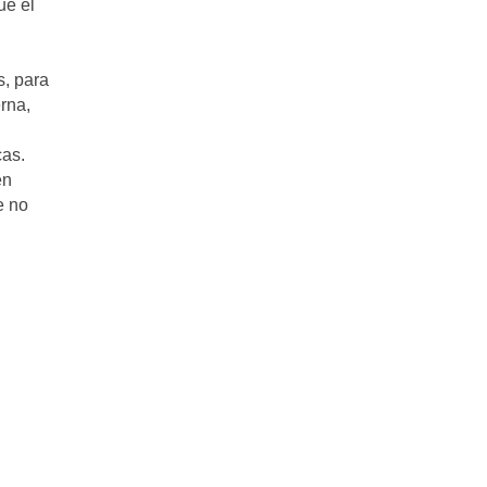
ue el
s, para
rna,
cas.
en
e no