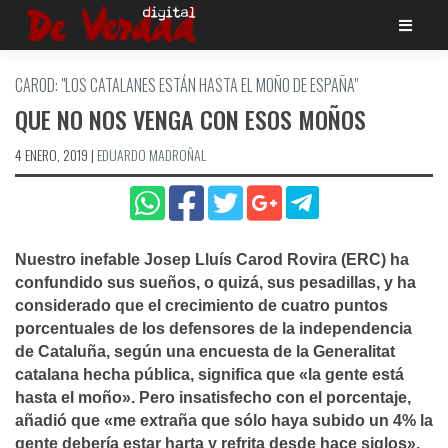
Saltar
al
contenido
CAROD: "LOS CATALANES ESTÁN HASTA EL MOÑO DE ESPAÑA"
QUE NO NOS VENGA CON ESOS MOÑOS
4 ENERO, 2019
|
EDUARDO MADROÑAL
Nuestro inefable Josep Lluí­s Carod Rovira (ERC) ha
confundido sus sueños, o quizá, sus pesadillas, y ha
considerado que el crecimiento de cuatro puntos
porcentuales de los defensores de la independencia
de Cataluña, según una encuesta de la Generalitat
catalana hecha pública, significa que «la gente está
hasta el moño». Pero insatisfecho con el porcentaje,
añadió que «me extraña que sólo haya subido un 4% la
gente deberí­a estar harta y refrita desde hace siglos»,