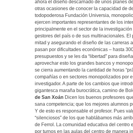
ahora el diseño descarnado de unos planes d
otras ocasiones de conocer la capacidad de de
todopoderosa Fundación Universia, monopolios
ejercen importantes representantes de los int
principalmente en el sector de la investigación
gestores del país o de sus multinacionales. El
mitad y asegurando el diseño de las carreras a
pasan por dificultades económicas – hasta 300
presupuestos y se les da “libertad” para diseña
aprovechar esto los grandes bancos y monopoli
se cierra aumentando la cantidad de horas “pr
compañías o en sectores monopolizados por el
investigador. A parte de los cambios que intro
gigantesca maraña burocrática, camino de Bolo
de San Xoán
Dicen los buenos profesores que
sana competencia; que los mejores alumnos pued
Y de esto es responsable el profesor. Pues valg
“silenciosos” de los que hablábamos más arriba,
de Ferrol. La comunidad educativa del centro e
por turnos en las aulas del centro de manera i