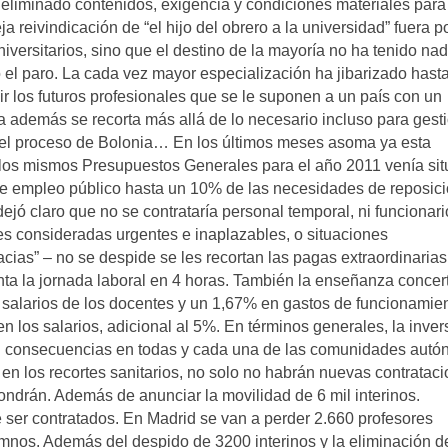
eliminado contenidos, exigencia y condiciones materiales para
a reivindicación de “el hijo del obrero a la universidad” fuera p
ersitarios, sino que el destino de la mayoría no ha tenido na
 el paro. La cada vez mayor especialización ha jibarizado hasta
ir los futuros profesionales que se le suponen a un país con un
a además se recorta más allá de lo necesario incluso para gest
 el proceso de Bolonia… En los últimos meses asoma ya esta
os mismos Presupuestos Generales para el año 2011 venía si
 de empleo público hasta un 10% de las necesidades de reposic
ejó claro que no se contrataría personal temporal, ni funcionari
des consideradas urgentes e inaplazables, o situaciones
cias” – no se despide se les recortan las pagas extraordinarias
enta la jornada laboral en 4 horas. También la enseñanza conce
salarios de los docentes y un 1,67% en gastos de funcionamien
n los salarios, adicional al 5%. En términos generales, la inver
n consecuencias en todas y cada una de las comunidades autó
en los recortes sanitarios, no solo no habrán nuevas contratac
pondrán. Además de anunciar la movilidad de 6 mil interinos.
ser contratados. En Madrid se van a perder 2.660 profesores
nos. Además del despido de 3200 interinos y la eliminación d