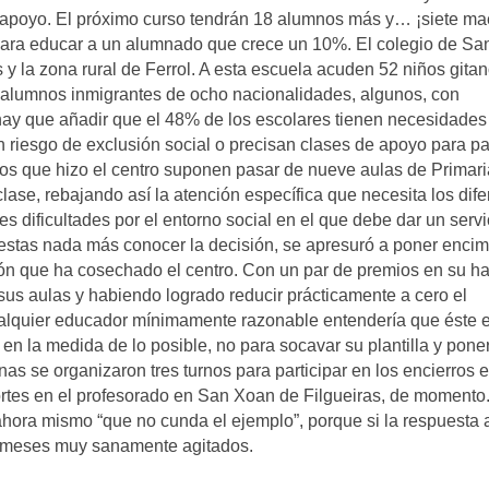
 de apoyo. El próximo curso tendrán 18 alumnos más y… ¡siete ma
ara educar a un alumnado que crece un 10%. El colegio de Sa
os y la zona rural de Ferrol. A esta escuela acuden 52 niños gita
 alumnos inmigrantes de ocho nacionalidades, algunos, con
 hay que añadir que el 48% de los escolares tienen necesidades
n riesgo de exclusión social o precisan clases de apoyo para p
culos que hizo el centro suponen pasar de nueve aulas de Primari
ase, rebajando así la atención específica que necesita los dife
es dificultades por el entorno social en el que debe dar un servi
otestas nada más conocer la decisión, se apresuró a poner enci
ión que ha cosechado el centro. Con un par de premios en su ha
sus aulas y habiendo logrado reducir prácticamente a cero el
alquier educador mínimamente razonable entendería que éste 
 en la medida de lo posible, no para socavar su plantilla y pone
as se organizaron tres turnos para participar en los encierros e
ortes en el profesorado en San Xoan de Filgueiras, de momento
hora mismo “que no cunda el ejemplo”, porque si la respuesta a
s meses muy sanamente agitados.