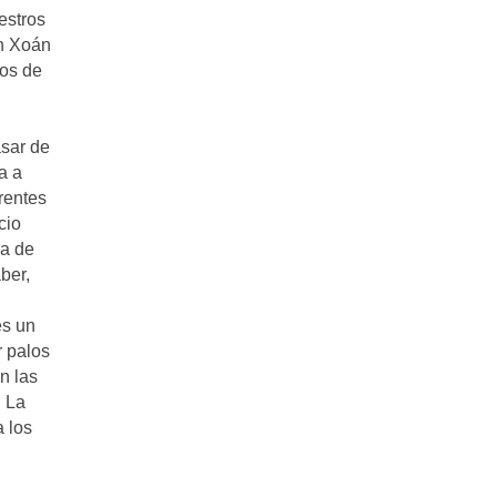
estros
n Xoán
nos de
asar de
a a
rentes
cio
ma de
ber,
es un
r palos
n las
. La
 los