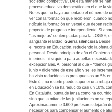
sociedad competitiva”. De esta manera se han 
proceso educativo democrático en el que la viej
No es que no haya aumentado el número de univ
ver con la formación que recibieron, cuando no
ridículo la formación universal que deben recib
proyecto de progreso e independiente. Si ahor
“las mejoras” contempladas para la LOGSE, o
sangrante realidad.
Guerra silenciosa
Desde l
el recorte en Educación, reduciendo la oferta
personal. Desde principio de año el Gobierno d
interinos, ni si quiera para aquellas necesida
excepcionales. Al personal al que – “demos gra
junio y diciembre de este año y se les increm
ha visto reducidos sus presupuestos un 5% en 
Este último recorte puede suponer una rebaja e
en Educación se ha reducido casi un 10%, co
En Cataluña, punta de lanza como ha ocurrido 
sino que la mitad de las jubilaciones no se re
Aproximadamente 3.600 profesores dejarán de 
necesarios para compensar el aumento de alum