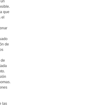
 un
osible.
da que
 el
ionar
tuado
ión de
os
 de
rtada
to.
sión
nomas.
iones
e las