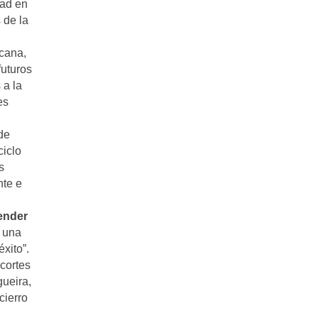
dad en
 de la
icana,
futuros
 a la
es
de
ciclo
s
nte e
ender
r una
xito”.
ecortes
gueira,
cierro