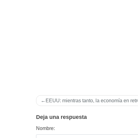
Navegación
EEUU: mientras tanto, la economí­a en ret
de
entradas
Deja una respuesta
Nombre: