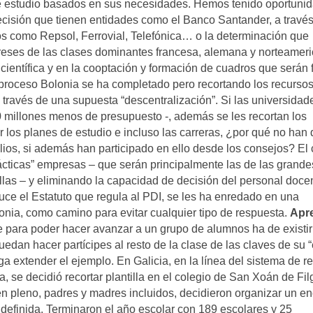
e estudio basados en sus necesidades. Hemos tenido oportuni
cisión que tienen entidades como el Banco Santander, a través
 como Repsol, Ferrovial, Telefónica… o la determinación que
ereses de las clases dominantes francesa, alemana y norteamer
 científica y en la cooptación y formación de cuadros que serán 
 proceso Bolonia se ha completado pero recortando los recursos
 través de una supuesta “descentralización”. Si las universidad
 millones menos de presupuesto -, además se les recortan los
r los planes de estudio e incluso las carreras, ¿por qué no han 
os, si además han participado en ello desde los consejos? El 
ácticas” empresas – que serán principalmente las de las grande
las – y eliminando la capacidad de decisión del personal doce
duce el Estatuto que regula al PDI, se les ha enredado en una
nia, como camino para evitar cualquier tipo de respuesta.
Apr
 para poder hacer avanzar a un grupo de alumnos ha de existi
an hacer partícipes al resto de la clase de las claves de su “é
a extender el ejemplo. En Galicia, en la línea del sistema de r
 se decidió recortar plantilla en el colegio de San Xoán de Fil
n pleno, padres y madres incluidos, decidieron organizar un en
ndefinida. Terminaron el año escolar con 189 escolares y 25