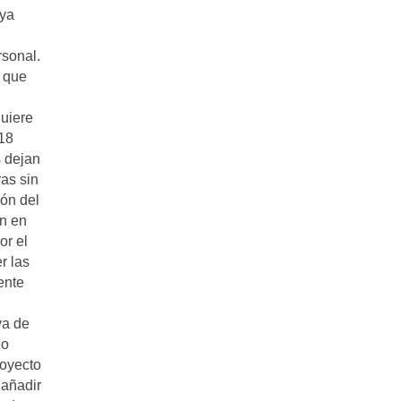
 ya
rsonal.
s que
quiere
 18
s dejan
as sin
ión del
an en
or el
r las
ente
va de
io
royecto
 añadir