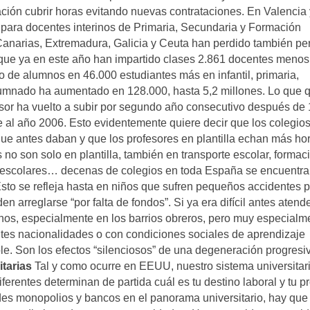
ración cubrir horas evitando nuevas contrataciones. En Valencia
 para docentes interinos de Primaria, Secundaria y Formación
 Canarias, Extremadura, Galicia y Ceuta han perdido también pe
 que ya en este año han impartido clases 2.861 docentes meno
o de alumnos en 46.000 estudiantes más en infantil, primaria,
lumnado ha aumentado en 128.000, hasta 5,2 millones. Lo que 
esor ha vuelto a subir por segundo año consecutivo después de
ae al año 2006. Esto evidentemente quiere decir que los colegio
que antes daban y que los profesores en plantilla echan más hor
no son solo en plantilla, también en transporte escolar, formac
traescolares… decenas de colegios en toda España se encuentr
 Esto se refleja hasta en niños que sufren pequeños accidentes p
n arreglarse “por falta de fondos”. Si ya era difícil antes atende
os, especialmente en los barrios obreros, pero muy especialm
tes nacionalidades o con condiciones sociales de aprendizaje
le. Son los efectos “silenciosos” de una degeneración progresi
tarias
Tal y como ocurre en EEUU, nuestro sistema universitar
ferentes determinan de partida cuál es tu destino laboral y tu p
des monopolios y bancos en el panorama universitario, hay que