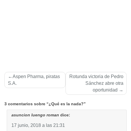
Navegación
Aspen Pharma, piratas
Rotunda victoria de Pedro
de
S.A.
Sánchez abre otra
oportunidad
entradas
3 comentarios sobre “¿Qué es la nada?”
asuncion luengo roman
dice:
17 junio, 2018 a las 21:31