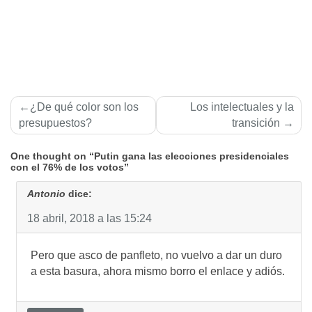
Navegación
¿De qué color son los
Los intelectuales y la
de
presupuestos?
transición
entradas
One thought on “Putin gana las elecciones presidenciales
con el 76% de los votos”
Antonio
dice:
18 abril, 2018 a las 15:24
Pero que asco de panfleto, no vuelvo a dar un duro
a esta basura, ahora mismo borro el enlace y adiós.