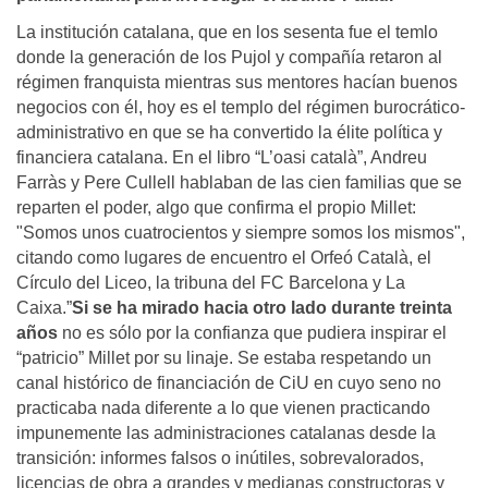
La institución catalana, que en los sesenta fue el temlo
donde la generación de los Pujol y compañía retaron al
régimen franquista mientras sus mentores hacían buenos
negocios con él, hoy es el templo del régimen burocrático-
administrativo en que se ha convertido la élite política y
financiera catalana. En el libro “L’oasi català”, Andreu
Farràs y Pere Cullell hablaban de las cien familias que se
reparten el poder, algo que confirma el propio Millet:
"Somos unos cuatrocientos y siempre somos los mismos",
citando como lugares de encuentro el Orfeó Català, el
Círculo del Liceo, la tribuna del FC Barcelona y La
Caixa.”
Si se ha mirado hacia otro lado durante treinta
años
no es sólo por la confianza que pudiera inspirar el
“patricio” Millet por su linaje. Se estaba respetando un
canal histórico de financiación de CiU en cuyo seno no
practicaba nada diferente a lo que vienen practicando
impunemente las administraciones catalanas desde la
transición: informes falsos o inútiles, sobrevalorados,
licencias de obra a grandes y medianas constructoras y