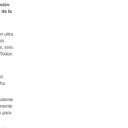
isión
 de la
r ultra
nes
s, sino
. Todos
l,
 ha
sidente
tamente
s para