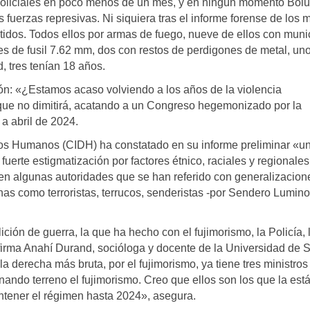
s policiales en poco menos de un mes, y en ningún momento Bolu
s fuerzas represivas. Ni siquiera tras el informe forense de los 
tidos. Todos ellos por armas de fuego, nueve de ellos con mun
les de fusil 7.62 mm, dos con restos de perdigones de metal, un
, tres tenían 18 años.
ión: «¿Estamos acaso volviendo a los años de la violencia
as que no dimitirá, acatando a un Congreso hegemonizado por la
a abril de 2024.
os Humanos (CIDH) ha constatado en su informe preliminar «u
fuerte estigmatización por factores étnico, raciales y regionales
en algunas autoridades que se han referido con generalizacion
as como terroristas, terrucos, senderistas -por Sendero Lumino
ción de guerra, la que ha hecho con el fujimorismo, la Policía, 
firma Anahí Durand, socióloga y docente de la Universidad de 
 derecha más bruta, por el fujimorismo, ya tiene tres ministros
 ganando terreno el fujimorismo. Creo que ellos son los que la est
ntener el régimen hasta 2024», asegura.