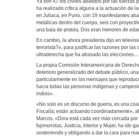
Ya son 47 los civiles abatidos por las fuerza
ha realizado crítica alguna a la actuación de la
en Juliaca, en Puno, con 19 manifestantes aba
metálicas dentro del cuerpo, seis con proyecti
una bala de pistola. Dos eran menores de edad
En cambio, la ahora presidenta dijo en televis
terrorista?», para justificar las razones por l
ultraderecha que ha atrasado las elecciones… 
La propia Comisión Interamericana de Derech
deterioro generalizado del debate público, una 
particularmente en los mensajes que reproduc
hacia todas las personas indígenas y campesin
indios».
«No solo es un discurso de guerra, es una coali
Fiscalía; están actuando coordinadamente», a
Marcos. «Dina está cada vez más cercada por la
fujimoristas, Justicia, Interior y Mujer, ha ido
sosteniendo y obligando a dar la cara para ma