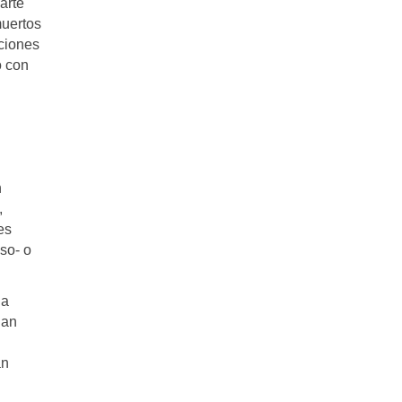
arte
muertos
iciones
o con
n
,
es
so- o
la
San
án