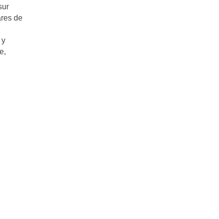
sur
ares de
 y
e,