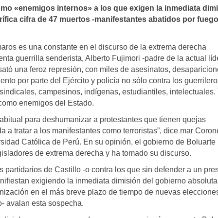
omo «enemigos internos» a los que exigen la inmediata dim
rífica cifra de 47 muertos -manifestantes abatidos por fuego
maros es una constante en el discurso de la extrema derecha
ta guerrilla senderista, Alberto Fujimori -padre de la actual líde
sató una feroz represión, con miles de asesinatos, desaparicio
o por parte del Ejército y policía no sólo contra los guerrilero
s sindicales, campesinos, indígenas, estudiantiles, intelectuales
 como enemigos del Estado.
habitual para deshumanizar a protestantes que tienen quejas
 a tratar a los manifestantes como terroristas”, dice mar Corone
ersidad Católica de Perú. En su opinión, el gobierno de Boluarte
gisladores de extrema derecha y ha tomado su discurso.
s partidarios de Castillo -o contra los que sin defender a un pre
anifiestan exigiendo la inmediata dimisión del gobierno absolu
ganización en el más breve plazo de tiempo de nuevas eleccione
o- avalan esta sospecha.