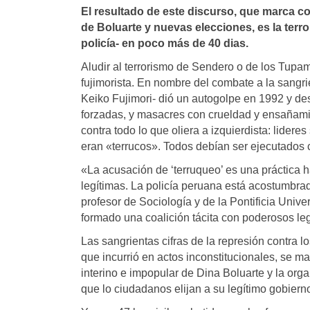
El resultado de este discurso, que marca c
de Boluarte y nuevas elecciones, es la terro
policía- en poco más de 40 dias.
Aludir al terrorismo de Sendero o de los Tupa
fujimorista. En nombre del combate a la sangrien
Keiko Fujimori- dió un autogolpe en 1992 y de
forzadas, y masacres con crueldad y ensañamient
contra todo lo que oliera a izquierdista: lidere
eran «terrucos». Todos debían ser ejecutados
«La acusación de ‘terruqueo’ es una práctica 
legítimas. La policía peruana está acostumbrada
profesor de Sociología y de la Pontificia Univ
formado una coalición tácita con poderosos le
Las sangrientas cifras de la represión contra lo
que incurrió en actos inconstitucionales, se m
interino e impopular de Dina Boluarte y la or
que lo ciudadanos elijan a su legítimo gobiern