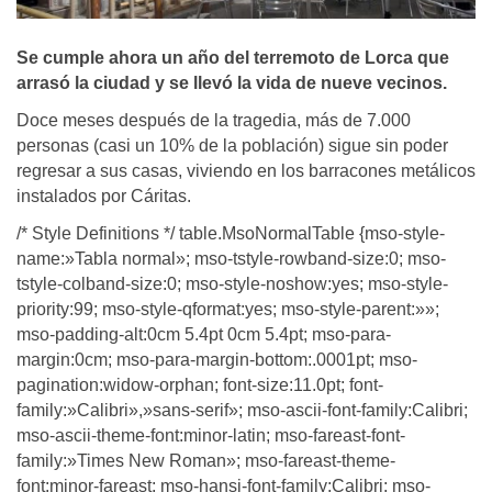
Se cumple ahora un año del terremoto de Lorca que
arrasó la ciudad y se llevó la vida de nueve vecinos.
Doce meses después de la tragedia, más de 7.000
personas (casi un 10% de la población) sigue sin poder
regresar a sus casas, viviendo en los barracones metálicos
instalados por Cáritas.
/* Style Definitions */ table.MsoNormalTable {mso-style-
name:»Tabla normal»; mso-tstyle-rowband-size:0; mso-
tstyle-colband-size:0; mso-style-noshow:yes; mso-style-
priority:99; mso-style-qformat:yes; mso-style-parent:»»;
mso-padding-alt:0cm 5.4pt 0cm 5.4pt; mso-para-
margin:0cm; mso-para-margin-bottom:.0001pt; mso-
pagination:widow-orphan; font-size:11.0pt; font-
family:»Calibri»,»sans-serif»; mso-ascii-font-family:Calibri;
mso-ascii-theme-font:minor-latin; mso-fareast-font-
family:»Times New Roman»; mso-fareast-theme-
font:minor-fareast; mso-hansi-font-family:Calibri; mso-