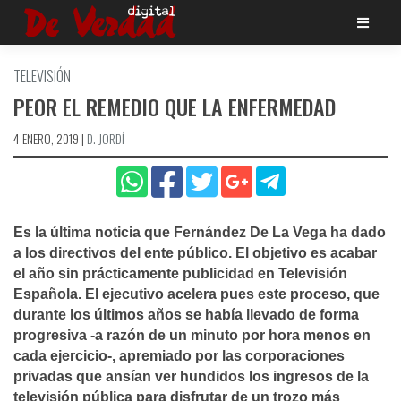
Saltar
al
contenido
TELEVISIÓN
PEOR EL REMEDIO QUE LA ENFERMEDAD
4 ENERO, 2019
|
D. JORDÍ
Es la última noticia que Fernández De La Vega ha dado
a los directivos del ente público. El objetivo es acabar
el año sin prácticamente publicidad en Televisión
Española. El ejecutivo acelera pues este proceso, que
durante los últimos años se habí­a llevado de forma
progresiva -a razón de un minuto por hora menos en
cada ejercicio-, apremiado por las corporaciones
privadas que ansí­an ver hundidos los ingresos de la
televisión pública para disfrutar de un trozo más