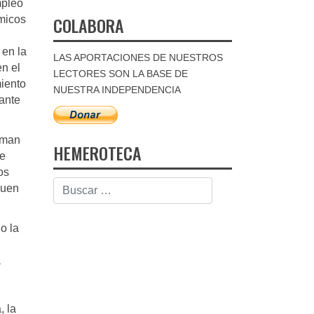
mpleo
COLABORA
micos
 en la
LAS APORTACIONES DE NUESTROS
n el
LECTORES SON LA BASE DE
miento
NUESTRA INDEPENDENCIA
ante
oman
HEMEROTECA
de
os
guen
o la
a
, la