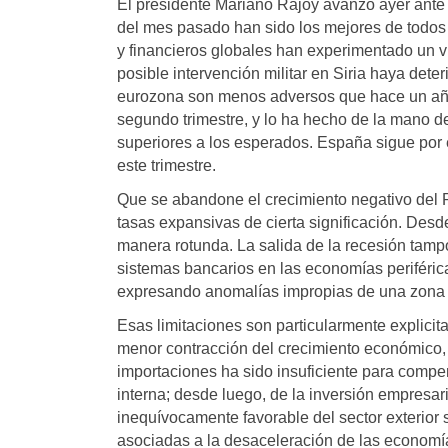
El presidente Mariano Rajoy avanzó ayer ante 
del mes pasado han sido los mejores de todos
y financieros globales han experimentado un vu
posible intervención militar en Siria haya dete
eurozona son menos adversos que hace un año
segundo trimestre, y lo ha hecho de la mano d
superiores a los esperados. España sigue por
este trimestre.
Que se abandone el crecimiento negativo del 
tasas expansivas de cierta significación. Des
manera rotunda. La salida de la recesión tamp
sistemas bancarios en las economías periféric
expresando anomalías impropias de una zona 
Esas limitaciones son particularmente explici
menor contracción del crecimiento económico, l
importaciones ha sido insuficiente para comp
interna; desde luego, de la inversión empresa
inequívocamente favorable del sector exterio
asociadas a la desaceleración de las economías