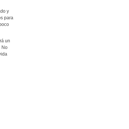
ado y
os para
mpoco
rá un
. No
vida