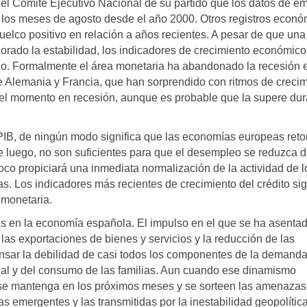
el Comité Ejecutivo Nacional de su partido que los datos de e
 los meses de agosto desde el año 2000. Otros registros econó
elco positivo en relación a años recientes. A pesar de que una
riorado la estabilidad, los indicadores de crecimiento económico
. Formalmente el área monetaria ha abandonado la recesión e
e Alemania y Francia, que han sorprendido con ritmos de creci
 el momento en recesión, aunque es probable que la supere dur
PIB, de ningún modo significa que las economías europeas ret
de luego, no son suficientes para que el desempleo se reduzca 
oco propiciará una inmediata normalización de la actividad de l
as. Los indicadores más recientes de crecimiento del crédito si
monetaria.
tas en la economía española. El impulso en el que se ha asentad
as exportaciones de bienes y servicios y la reducción de las
ensar la debilidad de casi todos los componentes de la demand
rial y del consumo de las familias. Aun cuando ese dinamismo
r se mantenga en los próximos meses y se sorteen las amenazas
 emergentes y las transmitidas por la inestabilidad geopolítica