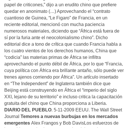
papel de criticones,” dijo a un erudito chino que prefiere
quedar en anonimato (…) Aprovechando el “contrato
cuantioso de Guinea, “Le Figaro” de Francia, en un
reciente editorial, mencionó con mucha paciencia
numerosos materiales, diciendo que “África está fuera de
sí por la furia ante el neocolonialismo chino”. Dicho
editorial dice a tono de crítica que cuando Francia habla a
los cuatro vientos de los derechos humanos, China que
“codicia” las materias primas de África se infiltra
aprovechando el punto débil de África, por lo que “Francia,
cuya política con África era brillante antaño, sólo puede ver
trenes ajenos corriendo por África”. Un artículo insertado
en “The Independent” de Inglaterra también dice que
Beijing está construyendo en África el “imperio del siglo
XXI, lejano de su territorio” e incluso critica la capacitación
gratuita del chino que China proporciona a Liberia.
DIARIO DEL PUEBLO
. 5-11-2009 EEUU. The Wall Street
Journal
Temores a nuevas burbujas en los mercados
emergentes
Alex Frangos y Bob DavisLos esfuerzos de