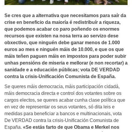
Se cres que a alternativa que necesitamos para saí­r da
crise en beneficio da maiorí­a é redistribuí­r a riqueza,
que podemos acabar co paro poñendo os enormes
recursos que existen na nosa terra ao servizo dese
obxectivo, que ninguén debe ganar menos de 1.000
euros ao mes e ninguén máis de 10.000, e que os que
máis teñen paguen máis en impostos para poder subir
unhas pensións de miseria e mellorar (e non recortar) a
sanidade e a educación públicas; vota DE VERDAD
contra la crisis-Unificación Comunista de España.
Se queres máis democracia, máis participación cidadá,
máis democracia directa e control dos votantes sobre os
cargos electos, se queres acabar cunha clase política que
en vez de representar os seus votantes, só dita leis e
medidas para beneficiar a bancos e multinacionais, vota
De VERDAD contra la crisis-Unificación Comunista de
España.
«Se estás farto de que Obama e Merkel nos