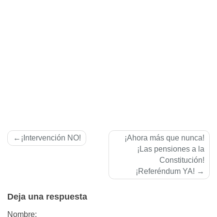
Navegación
¡Intervención NO!
¡Ahora más que nunca!
de
¡Las pensiones a la
Constitución!
entradas
¡Referéndum YA!
Deja una respuesta
Nombre: