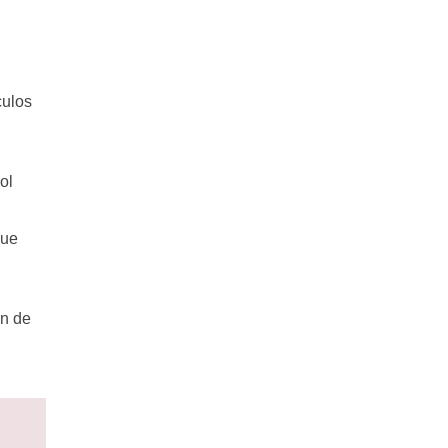
culos
ol
que
ón de