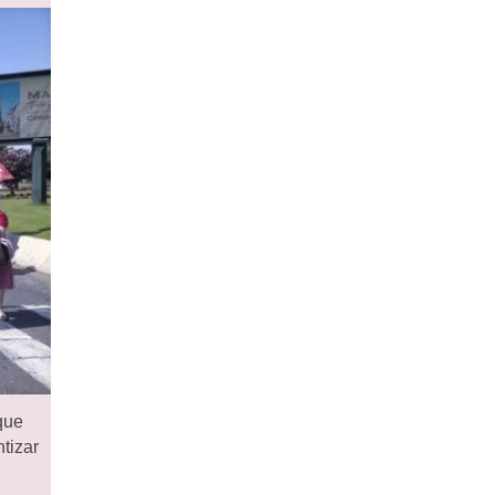
que
tizar