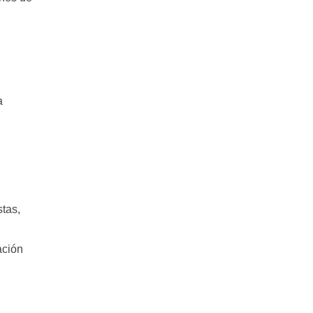
a
tas,
ación