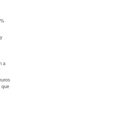
,5%
 y
n a
euros
s que