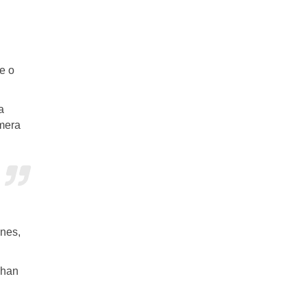
e o
a
imera
ones,
 han