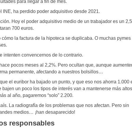
ultades para llegar a fin de mes.
el INE, ha perdido poder adquisitivo desde 2021.
flación. Hoy el poder adquisitivo medio de un trabajador es un 2
taran 700 euros.
to cómo la factura de la hipoteca se duplicaba. O muchas pymes
ses.
intenten convencernos de lo contrario.
% hace pocos meses al 2,2%. Pero ocultan que, aunque aumente
orma permanente, afectando a nuestros bolsillos…
que el euribor ha bajado un punto, y que eso nos ahorra 1.000 
e bajen un poco los tipos de interés van a mantenerse más alto
ás al año, pagaremos “solo” 2.200.
país. La radiografía de los problemas que nos afectan. Pero sin
grandes medios… ¡han desaparecido!
los responsables