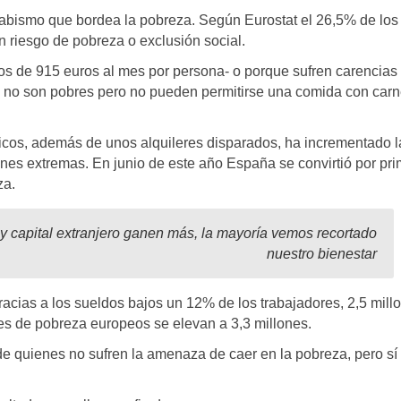
n abismo que bordea la pobreza. Según Eurostat el 26,5% de los
n riesgo de pobreza o exclusión social.
s de 915 euros al mes por persona- o porque sufren carencias
e no son pobres pero no pueden permitirse una comida con carn
ásicos, además de unos alquileres disparados, ha incrementado l
nes extremas. En junio de este año España se convirtió por pr
za.
 capital extranjero ganen más, la mayoría vemos recortado
nuestro bienestar
racias a los sueldos bajos un 12% de los trabajadores, 2,5 mill
es de pobreza europeos se elevan a 3,3 millones.
de quienes no sufren la amenaza de caer en la pobreza, pero sí