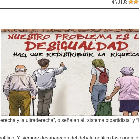
4 VOTOS
recha y la ultraderecha”, o señalan al “sistema bipartidista” y “
político. Y siempre desaparecen del debate político las condici