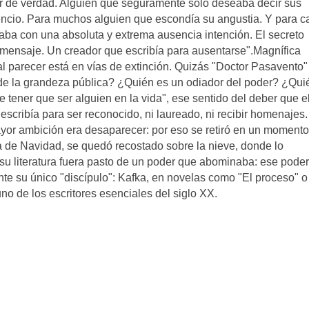
er de verdad. Alguien que seguramente sólo deseaba decir sus
lencio. Para muchos alguien que escondía su angustia. Y para c
aba con una absoluta y extrema ausencia intención. El secreto
 mensaje. Un creador que escribía para ausentarse".Magnífica
l parecer está en vías de extinción. Quizás "Doctor Pasavento"
 de la grandeza pública? ¿Quién es un odiador del poder? ¿Qui
 tener que ser alguien en la vida", ese sentido del deber que e
escribía para ser reconocido, ni laureado, ni recibir homenaje
ayor ambición era desaparecer: por eso se retiró en un moment
ía de Navidad, se quedó recostado sobre la nieve, donde lo
su literatura fuera pasto de un poder que abominaba: ese poder
te su único "discípulo": Kafka, en novelas como "El proceso" o
no de los escritores esenciales del siglo XX.