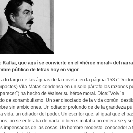
de Kafka, que aquí­ se convierte en el «héroe moral» del narra
mbre público de letras hoy en vigor.
o a lo largo de las áginas de la novela, en la página 153 ("Docto
pactos) Vila-Matas condensa en un solo párrafo las razones po
aparecer") ha hecho de Walser su héroe moral. Dice:"Volví a
o de sonambulismo. Un ser disociado de la vida común, desti
ombre sin ambiciones. Un odiador profundo de de la grandeza púb
a vida, un odiador del poder. Un escritor que, al igual que el pa
os, no se enteraba de nada, o bien simulaba no enterarse y se
más impensados de las cosas. Un hombre modesto, conocedor a 