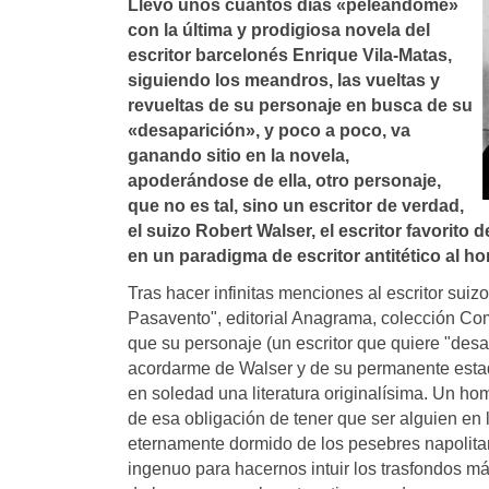
Llevo unos cuantos dí­as «peleándome»
con la última y prodigiosa novela del
escritor barcelonés Enrique Vila-Matas,
siguiendo los meandros, las vueltas y
revueltas de su personaje en busca de su
«desaparición», y poco a poco, va
ganando sitio en la novela,
apoderándose de ella, otro personaje,
que no es tal, sino un escritor de verdad,
el suizo Robert Walser, el escritor favorito 
en un paradigma de escritor antitético al ho
Tras hacer infinitas menciones al escritor suiz
Pasavento", editorial Anagrama, colección Com
que su personaje (un escritor que quiere "des
acordarme de Walser y de su permanente estad
en soledad una literatura originalísima. Un h
de esa obligación de tener que ser alguien en l
eternamente dormido de los pesebres napolitan
ingenuo para hacernos intuir los trasfondos 