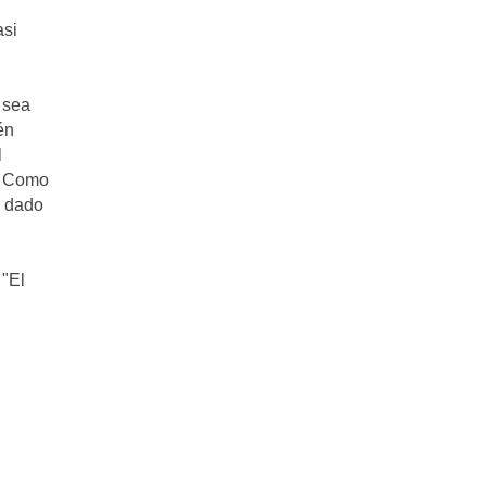
asi
 sea
én
l
s. Como
o dado
 "El