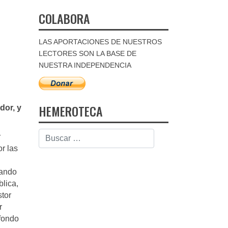
COLABORA
LAS APORTACIONES DE NUESTROS
LECTORES SON LA BASE DE
NUESTRA INDEPENDENCIA
HEMEROTECA
dor, y
r
r las
lando
lica,
stor
r
fondo