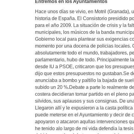
Entremos en los Ayuntamientos
Hace unos días se vivio, en Motril (Granada), 
historia de España. El Consistorio presidido p
para el año 2009. La situación de crisis y la f
municipales, los músicos de la banda municipa
Gobierno local para plantear sus exigencias co
momento por una docena de policias locales. 
absolutamente todo el mundo, trabajadores, per
parlamentario, hubo de todo. Principalmente la
desde IU a PSOE, criticaron que los presupues
dijo que estos presupuestos no gustaban.Se de
anunciaba a bombo y paltillo la bajada de sue
subido un 20 %.Debate a parte lo realmente de
costera decidieran tomar partido en el pleno p
silvidos, sus aplausos y sus consignas. De una
Llegaron allí y le expusieron a la casta polític
puede meterse en el Ayuntamiento y decir de c
apoyaron o atacaron aqullas intervenciones que
he tenido alo largo de mi vida defendia la tesi