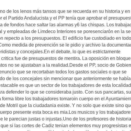
uno de los lenos más tansos que se recuerda en su historia y en 
or el Partido Andalucista y el PP tenía que aprobar el presupues
alta de fondos hace saltar las alarmas y6 las chispas. Los trabaj
l y empleadas de Limdeco Interiores se poresenciarón en la se
n repecto a los presupuestos. El edificio fue custodiado en tod
Como medida de prevención se le pidio y archivo la documenta
idistas y concejales.En el debate, lo que es estrictamente
 critica fue de presupuestos de mentira. La oposición en bloque
tos no se ajustaban a la realidad.Desde el PP, socio de Gobier
nuncio que se recortaban todos los gastos sociales o que se
ldo de los concejales sin mencionar que anteriormente se había
stacable es que un sector de los trabajadores de esta localidad
ara defender lo que se consideraba justo. Con sus pancartas, s
 forma libre los trabajadores tomaroin cuerpo en el Ayuntamien
a de Motril que la ciudadania existe. Y no solo que existe sino q
uerpo presente esta boca es mia.Los musicos y los trabajadore
 le parecian justas o injustas.Uno de los profesores de histori
s que si las cortes de Cadiz tenian elementos muy progresistas 