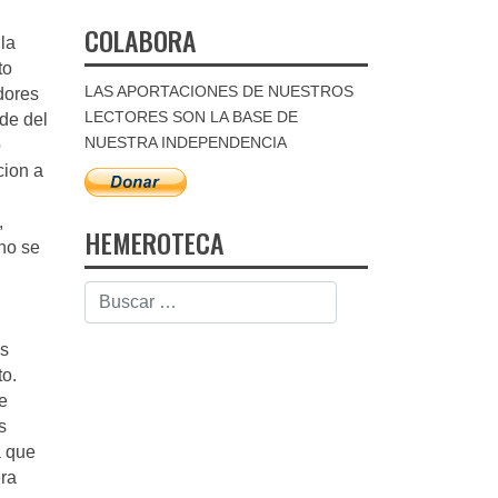
COLABORA
la
to
LAS APORTACIONES DE NUESTROS
adores
LECTORES SON LA BASE DE
de del
NUESTRA INDEPENDENCIA
o
cion a
,
HEMEROTECA
no se
us
to.
ue
s
a que
era