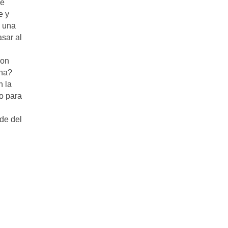
de
e y
s una
asar al
ion
ana?
n la
to para
de del