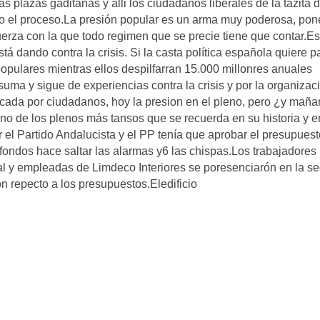
 plazas gaditanas y alli los ciudadanos liberales de la tazita 
zo el proceso.La presión popular es un arma muy poderosa, pon
uerza con la que todo regimen que se precie tiene que contar.E
 dando contra la crisis. Si la casta política española quiere p
 populares mientras ellos despilfarran 15.000 millonres anuales
uma y sigue de experiencias contra la crisis y por la organizac
cada por ciudadanos, hoy la presion en el pleno, pero ¿y mañ
uno de los plenos más tansos que se recuerda en su historia y e
r el Partido Andalucista y el PP tenía que aprobar el presupues
de fondos hace saltar las alarmas y6 las chispas.Los trabajadores
l y empleadas de Limdeco Interiores se poresenciarón en la se
n repecto a los presupuestos.Eledificio