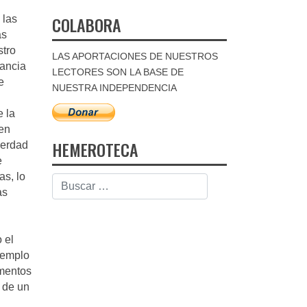
COLABORA
 las
as
stro
LAS APORTACIONES DE NUESTROS
rancia
LECTORES SON LA BASE DE
e
NUESTRA INDEPENDENCIA
 la
 en
HEMEROTECA
verdad
e
as, lo
as
 el
ejemplo
omentos
o de un