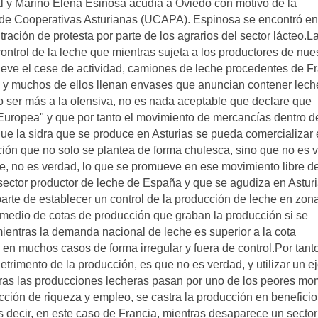
l y Marino Elena Esinosa acudía a Oviedo con motivo de la
n de Cooperativas Asturianas (UCAPA). Espinosa se encontró en
ración de protesta por parte de los agrarios del sector lácteo.L
control de la leche que mientras sujeta a los productores de nue
ueve el cese de actividad, camiones de leche procedentes de F
, y muchos de ellos llenan envases que anuncian contener lech
do ser más a la ofensiva, no es nada aceptable que declare que
uropea" y que por tanto el movimiento de mercancías dentro de
ue la sidra que se produce en Asturias se pueda comercializar
ión que no solo se plantea de forma chulesca, sino que no es 
re, no es verdad, lo que se promueve en ese movimiento libre d
ector productor de leche de España y que se agudiza en Asturi
arte de establecer un control de la producción de leche en zon
r medio de cotas de producción que graban la producción si se
ientras la demanda nacional de leche es superior a la cota
 en muchos casos de forma irregular y fuera de control.Por tanto
etrimento de la producción, es que no es verdad, y utilizar un 
entras las producciones lecheras pasan por uno de los peores m
cción de riqueza y empleo, se castra la producción en benefici
s decir, en este caso de Francia, mientras desaparece un sector