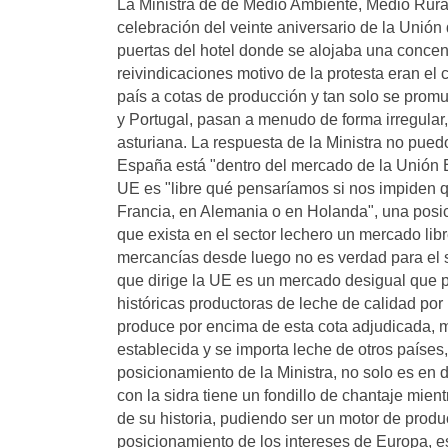
La Ministra de de Medio Ambiente, Medio Rura
celebración del veinte aniversario de la Unió
puertas del hotel donde se alojaba una concent
reivindicaciones motivo de la protesta eran el 
país a cotas de producción y tan solo se prom
y Portugal, pasan a menudo de forma irregular
asturiana. La respuesta de la Ministra no pue
España está "dentro del mercado de la Unión E
UE es "libre qué pensaríamos si nos impiden q
Francia, en Alemania o en Holanda", una posic
que exista en el sector lechero un mercado lib
mercancías desde luego no es verdad para el s
que dirige la UE es un mercado desigual que p
históricas productoras de leche de calidad po
produce por encima de esta cota adjudicada, m
establecida y se importa leche de otros países,
posicionamiento de la Ministra, no solo es en d
con la sidra tiene un fondillo de chantaje mi
de su historia, pudiendo ser un motor de produ
posicionamiento de los intereses de Europa, e