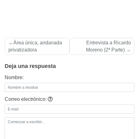
Navegación
Área única, andanada
Entrevista a Ricardo
de
privatizadora
Moreno (2ª Parte)
entradas
Deja una respuesta
Nombre:
Correo electrónico: