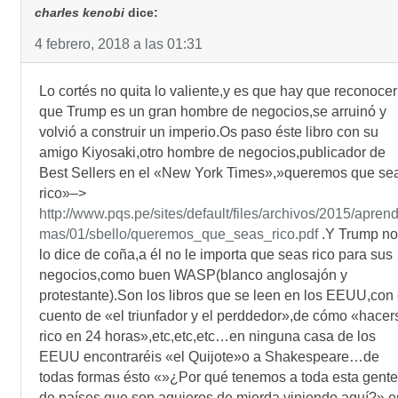
charles kenobi
dice:
4 febrero, 2018 a las 01:31
Lo cortés no quita lo valiente,y es que hay que reconocer
que Trump es un gran hombre de negocios,se arruinó y
volvió a construir un imperio.Os paso éste libro con su
amigo Kiyosaki,otro hombre de negocios,publicador de
Best Sellers en el «New York Times»,»queremos que se
rico»–>
http://www.pqs.pe/sites/default/files/archivos/2015/apren
mas/01/sbello/queremos_que_seas_rico.pdf
.Y Trump no
lo dice de coña,a él no le importa que seas rico para sus
negocios,como buen WASP(blanco anglosajón y
protestante).Son los libros que se leen en los EEUU,con 
cuento de «el triunfador y el perddedor»,de cómo «hacer
rico en 24 horas»,etc,etc,etc…en ninguna casa de los
EEUU encontraréis «el Quijote»o a Shakespeare…de
todas formas ésto «»¿Por qué tenemos a toda esta gente
de países que son agujeros de mierda viniendo aquí?» e