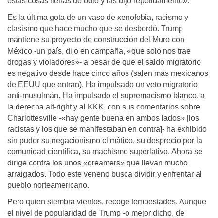
estas cosas llenas de odio y las dijo repetidamente».
Es la última gota de un vaso de xenofobia, racismo y
clasismo que hace mucho que se desbordó. Trump
mantiene su proyecto de construcción del Muro con
México -un país, dijo en campaña, «que solo nos trae
drogas y violadores»- a pesar de que el saldo migratorio
es negativo desde hace cinco años (salen más mexicanos
de EEUU que entran). Ha impulsado un veto migratorio
anti-musulmán. Ha impulsado el supremacismo blanco, a
la derecha alt-right y al KKK, con sus comentarios sobre
Charlottesville -«hay gente buena en ambos lados» [los
racistas y los que se manifestaban en contra]- ha exhibido
sin pudor su negacionismo climático, su desprecio por la
comunidad científica, su machismo superlativo. Ahora se
dirige contra los unos «dreamers» que llevan mucho
arraigados. Todo este veneno busca dividir y enfrentar al
pueblo norteamericano.
Pero quien siembra vientos, recoge tempestades. Aunque
el nivel de popularidad de Trump -o mejor dicho, de