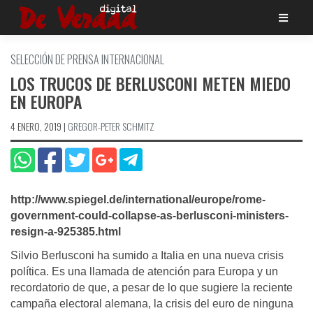
Saltar
al
contenido
SELECCIÓN DE PRENSA INTERNACIONAL
LOS TRUCOS DE BERLUSCONI METEN MIEDO
EN EUROPA
4 ENERO, 2019
|
GREGOR-PETER SCHMITZ
http://www.spiegel.de/international/europe/rome-
government-could-collapse-as-berlusconi-ministers-
resign-a-925385.html
Silvio Berlusconi ha sumido a Italia en una nueva crisis
política. Es una llamada de atención para Europa y un
recordatorio de que, a pesar de lo que sugiere la reciente
campaña electoral alemana, la crisis del euro de ninguna