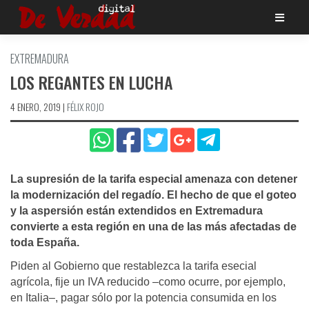
Saltar
al
contenido
EXTREMADURA
LOS REGANTES EN LUCHA
4 ENERO, 2019
|
FÉLIX ROJO
La supresión de la tarifa especial amenaza con detener
la modernización del regadí­o. El hecho de que el goteo
y la aspersión están extendidos en Extremadura
convierte a esta región en una de las más afectadas de
toda España.
Piden al Gobierno que restablezca la tarifa esecial
agrícola, fije un IVA reducido –como ocurre, por ejemplo,
en Italia–, pagar sólo por la potencia consumida en los