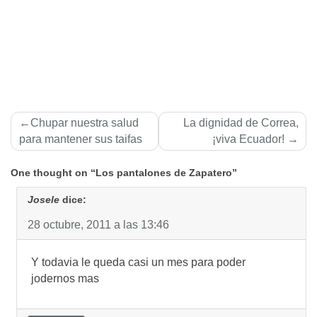
Navegación
Chupar nuestra salud
La dignidad de Correa,
de
para mantener sus taifas
¡viva Ecuador!
entradas
One thought on “Los pantalones de Zapatero”
Josele
dice:
28 octubre, 2011 a las 13:46
Y todavia le queda casi un mes para poder
jodernos mas