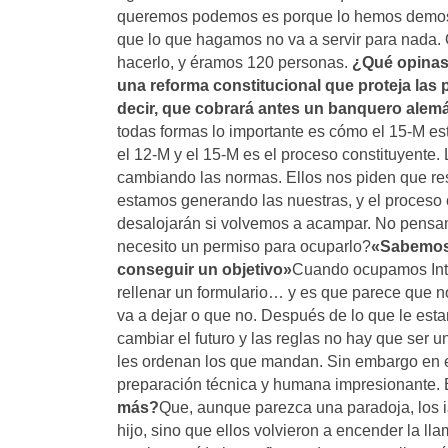
queremos podemos es porque lo hemos demostra
que lo que hagamos no va a servir para nada. O
hacerlo, y éramos 120 personas.
¿Qué opinas 
una reforma constitucional que proteja las 
decir, que cobrará antes un banquero alemá
todas formas lo importante es cómo el 15-M es
el 12-M y el 15-M es el proceso constituyent
cambiando las normas. Ellos nos piden que re
estamos generando las nuestras, y el proceso
desalojarán si volvemos a acampar. No pensam
necesito un permiso para ocuparlo?
«Sabemos 
conseguir un objetivo»
Cuando ocupamos Inter
rellenar un formulario… y es que parece que n
va a dejar o que no. Después de lo que le est
cambiar el futuro y las reglas no hay que ser u
les ordenan los que mandan. Sin embargo en el
preparación técnica y humana impresionante. 
más?
Que, aunque parezca una paradoja, los ia
hijo, sino que ellos volvieron a encender la 