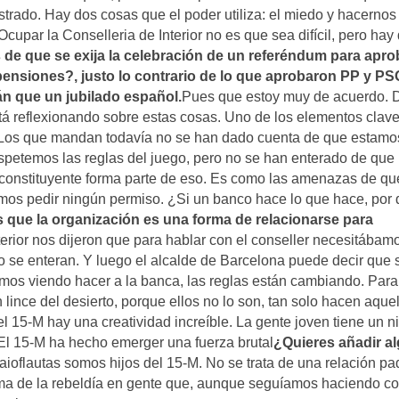
do. Hay dos cosas que el poder utiliza: el miedo y hacernos 
cupar la Conselleria de Interior no es que sea difícil, pero hay
de que se exija la celebración de un referéndum para apro
pensiones?, justo lo contrario de lo que aprobaron PP y PS
n que un jubilado español.
Pues que estoy muy de acuerdo. 
tá reflexionando sobre estas cosas. Uno de los elementos clav
e. Los que mandan todavía no se han dado cuenta de que estamo
spetemos las reglas del juego, pero no se han enterado de que
 constituyente forma parte de eso. Es como las amenazas de qu
os pedir ningún permiso. ¿Si un banco hace lo que hace, por 
que la organización es una forma de relacionarse para
ior nos dijeron que para hablar con el conseller necesitábam
o se enteran. Y luego el alcalde de Barcelona puede decir que 
amos viendo hacer a la banca, las reglas están cambiando. Para
n lince del desierto, porque ellos no lo son, tan solo hacen aque
 15-M hay una creatividad increíble. La gente joven tiene un ni
El 15-M ha hecho emerger una fuerza brutal
¿Quieres añadir a
ioflautas somos hijos del 15-M. No se trata de una relación pa
llama de la rebeldía en gente que, aunque seguíamos haciendo c