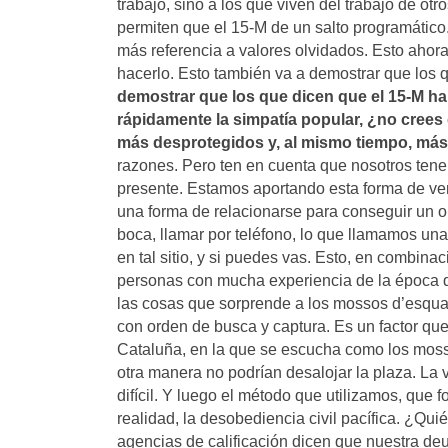
trabajo, sino a los que viven del trabajo de 
permiten que el 15-M de un salto programático.
más referencia a valores olvidados. Esto ahor
hacerlo. Esto también va a demostrar que los
demostrar que los que dicen que el 15-M h
rápidamente la simpatía popular, ¿no crees
más desprotegidos y, al mismo tiempo, más
razones. Pero ten en cuenta que nosotros ten
presente. Estamos aportando esta forma de ver
una forma de relacionarse para conseguir un o
boca, llamar por teléfono, lo que llamamos una
en tal sitio, y si puedes vas. Esto, en combin
personas con mucha experiencia de la época de
las cosas que sorprende a los mossos d’esquad
con orden de busca y captura. Es un factor qu
Cataluña, en la que se escucha como los moss
otra manera no podrían desalojar la plaza. La
difícil. Y luego el método que utilizamos, qu
realidad, la desobediencia civil pacífica. ¿Qu
agencias de calificación dicen que nuestra d