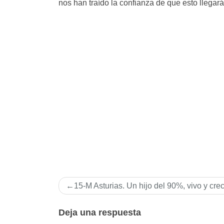
nos han traído la confianza de que esto llegar
Navegación
15-M Asturias. Un hijo del 90%, vivo y cre
de
entradas
Deja una respuesta