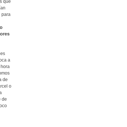
os que
ían
d para
do
tores
 es
oca a
 hora
somos
a de
rcel o
a
e de
poco