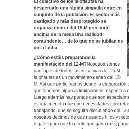
El colectivo de los iaioflautas ha
despertado una rápida simpatí­a entre en
conjunto de la población. El sector más
castigado y más desprotegido se
organiza dentro del 15-M poniendo
encima de la mesa una realidad
contundente… de lo que no se jubilan es
de la lucha.
¿Cómo estáis preparando la
manifestación del 12-M?
Nosotros somos
partícipes de todas las iniciativas del 15-M.
Iaioflautas es un movimiento dentro del 15-
M. Así que participamos desde la elaboración 
que tenemos algunas limitaciones respecto a o
Luego además hay puntos que son especialmen
es una medida que une necesidades concretas
trabajando, que se seguirá discutiendo del 1
nosotros decimos de que nuestros hijos y nie
legales para que la gente que gana más, pague