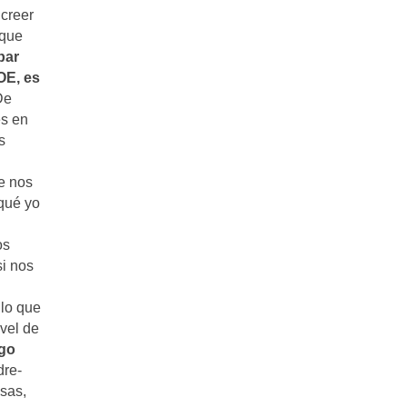
creer
 que
bar
OE, es
De
es en
s
e nos
qué yo
os
si nos
llo que
vel de
lgo
dre-
osas,