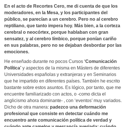
En el acto de Recortes Cero, me di cuenta de que los
moderadores, en la Mesa, y los participantes del
público, se parecí­an a un cerebro. Pero no al cerebro
reptiliano, que tanto impera hoy. Más bien, a la corteza
cerebral o neocórtex, porque hablaban con gran
sensatez, y al cerebro lí­mbico, porque poní­an cariño
en sus palabras, pero no se dejaban desbordar por las
emociones.
He enseñado durante no pocos Cursos
‘Comunicación
Política’
y aspectos de la misma en Másters de diferentes
Universidades españolas y extranjeras y en Seminarios
que he impartido en diferentes países. También he escrito
bastante sobre estos asuntos. Es lógico, por tanto, que me
encuentre familiarizado con actos, o -como dicta el
anglicismo ahora dominante- , con ‘eventos’ muy variados.
Dicho de otra manera:
padezco una deformación
profesional que consiste en detectar cuándo me
encuentro ante comunicación política de verdad y
cuándo ante camelos y mercancía averiada; cuándo