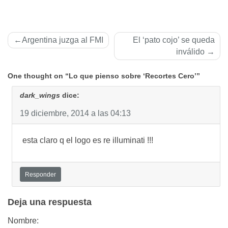
Navegación
Argentina juzga al FMI
El ‘pato cojo’ se queda
de
inválido
entradas
One thought on “Lo que pienso sobre ‘Recortes Cero’”
dark_wings
dice:
19 diciembre, 2014 a las 04:13
esta claro q el logo es re illuminati !!!
Responder
Deja una respuesta
Nombre: