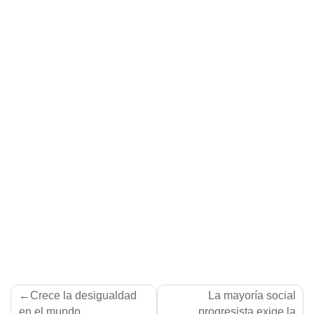
Navegación
Crece la desigualdad
La mayoría social
en el mundo
progresista exige la