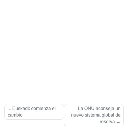
Navegación
Euskadi: comienza el
La ONU aconseja un
de
cambio
nuevo sistema global de
reserva
entradas