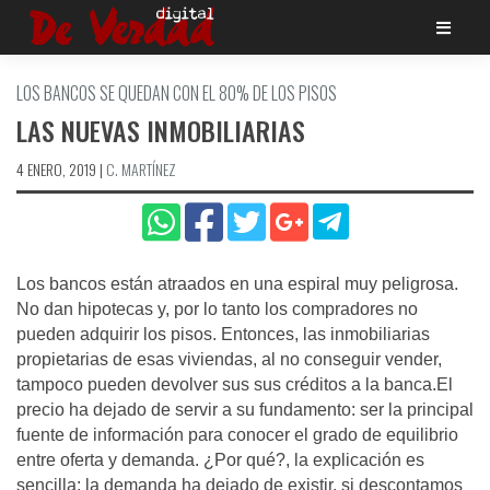
Saltar
al
contenido
LOS BANCOS SE QUEDAN CON EL 80% DE LOS PISOS
LAS NUEVAS INMOBILIARIAS
4 ENERO, 2019
|
C. MARTÍ­NEZ
Los bancos están atraados en una espiral muy peligrosa.
No dan hipotecas y, por lo tanto los compradores no
pueden adquirir los pisos. Entonces, las inmobiliarias
propietarias de esas viviendas, al no conseguir vender,
tampoco pueden devolver sus sus créditos a la banca.El
precio ha dejado de servir a su fundamento: ser la principal
fuente de información para conocer el grado de equilibrio
entre oferta y demanda. ¿Por qué?, la explicación es
sencilla: la demanda ha dejado de existir, si descontamos