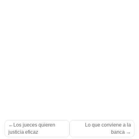
Navegación
Los jueces quieren
Lo que conviene a la
de
justicia eficaz
banca