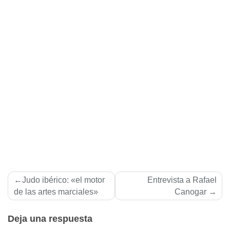
Navegación
Judo ibérico: «el motor
Entrevista a Rafael
de
de las artes marciales»
Canogar
entradas
Deja una respuesta