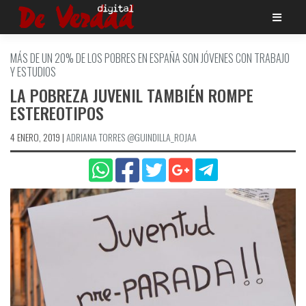
Saltar
al
contenido
MÁS DE UN 20% DE LOS POBRES EN ESPAÑA SON JÓVENES CON TRABAJO
Y ESTUDIOS
LA POBREZA JUVENIL TAMBIÉN ROMPE
ESTEREOTIPOS
4 ENERO, 2019
|
ADRIANA TORRES @GUINDILLA_ROJAA