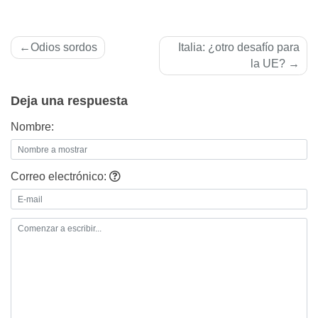
Navegación
Odios sordos
Italia: ¿otro desafío para
de
la UE?
entradas
Deja una respuesta
Nombre:
Correo electrónico: