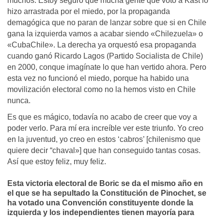
muchos. Estoy seguro que mucha gente que votó a Kast lo
hizo arrastrada por el miedo, por la propaganda
demagógica que no paran de lanzar sobre que si en Chile
gana la izquierda vamos a acabar siendo «Chilezuela» o
«CubaChile». La derecha ya orquestó esa propaganda
cuando ganó Ricardo Lagos (Partido Socialista de Chile)
en 2000, conque imagínate lo que han vertido ahora. Pero
esta vez no funcionó el miedo, porque ha habido una
movilización electoral como no la hemos visto en Chile
nunca.
Es que es mágico, todavía no acabo de creer que voy a
poder verlo. Para mí era increíble ver este triunfo. Yo creo
en la juventud, yo creo en estos ‘cabros’ [chilenismo que
quiere decir “chaval»] que han conseguido tantas cosas.
Así que estoy feliz, muy feliz.
Esta victoria electoral de Boric se da el mismo año en
el que se ha sepultado la Constitución de Pinochet, se
ha votado una Convención constituyente donde la
izquierda y los independientes tienen mayoría para