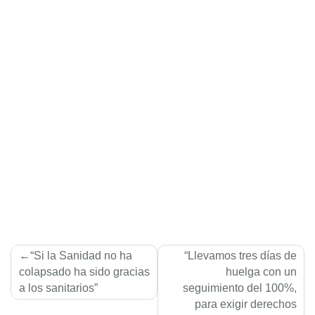
Navegación
“Si la Sanidad no ha
“Llevamos tres días de
de
colapsado ha sido gracias
huelga con un
a los sanitarios”
seguimiento del 100%,
entradas
para exigir derechos