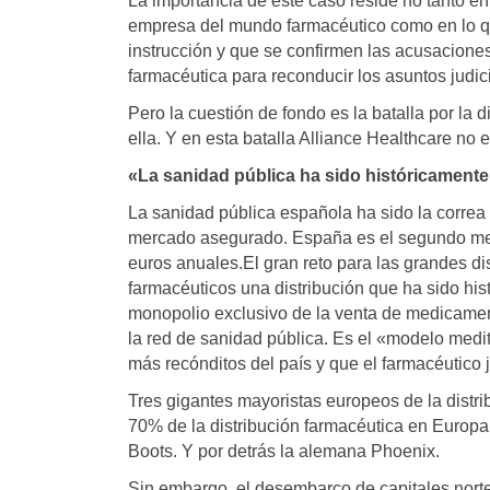
La importancia de este caso reside no tanto e
empresa del mundo farmacéutico como en lo qu
instrucción y que se confirmen las acusaciones
farmacéutica para reconducir los asuntos judic
Pero la cuestión de fondo es la batalla por la
ella. Y en esta batalla Alliance Healthcare no 
«La sanidad pública ha sido históricamente 
La sanidad pública española ha sido la correa
mercado asegurado. España es el segundo mer
euros anuales.El gran reto para las grandes dis
farmacéuticos una distribución que ha sido his
monopolio exclusivo de la venta de medicament
la red de sanidad pública. Es el «modelo medi
más recónditos del país y que el farmacéutico 
Tres gigantes mayoristas europeos de la distr
70% de la distribución farmacéutica en Europa
Boots. Y por detrás la alemana Phoenix.
Sin embargo, el desembarco de capitales norte