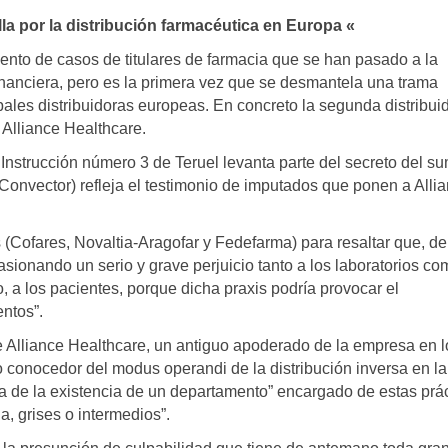
la por la distribución farmacéutica en Europa «
nto de casos de titulares de farmacia que se han pasado a la
 financiera, pero es la primera vez que se desmantela una trama
pales distribuidoras europeas. En concreto la segunda distribui
Alliance Healthcare.
 Instrucción número 3 de Teruel levanta parte del secreto del s
Convector) refleja el testimonio de imputados que ponen a Alli
 (Cofares, Novaltia-Aragofar y Fedefarma) para resaltar que, de
asionando un serio y grave perjuicio tanto a los laboratorios co
, a los pacientes, porque dicha praxis podría provocar el
ntos”.
de Alliance Healthcare, un antiguo apoderado de la empresa en l
o conocedor del modus operandi de la distribución inversa en l
ba de la existencia de un departamento” encargado de estas prá
a, grises o intermedios”.