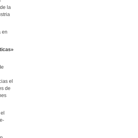
n
de la
stria
a en
ticas»
de
ias el
es de
nes
 el
e-
un