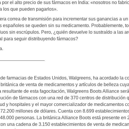
a por el alto precio de sus fármacos en India: «nosotros no fabr
a los que pueden pagarlos».
era correa de transmisión para incrementar sus ganancias a un 
s españoles se queden sin su medicamento. Probablemente, t
uos sin escrúpulos. Pero, ¿quién devuelve lo sustraído a las a
nal para seguir distribuyendo fármacos?
a.
__________________
 de farmacias de Estados Unidos, Walgreens, ha acordado la 
británica de venta de medicamentos y artículos de belleza cuya f
resultante de esta fagocitación, Walgreens Boots Alliance será
ribución de fármacos con una red de 370 centros de distribución 
lud y hospitales y el mayor comercializador de medicamentos c
3 72.200 millones de dólares. Cuenta con 8.699 establecimiento
8.000 personas. La británica Alliance Boots está presente en 
con una cadena de 3.150 establecimientos de venta de medica