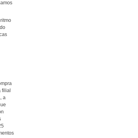
icamos
ritmo
odo
rcas
compra
ilial
, a
que
on
s
25
mentos