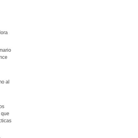
dora
umario
ance
mo al
os
a que
cticas