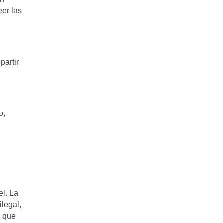
eer las
partir
o,
el. La
ilegal,
o que