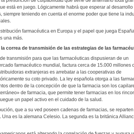
n la presunción de culpabilidad que tiene de antemano toda gra
e está en juego. Lógicamente habrá que esperar al desarrollo 
, siempre teniendo en cuenta el enorme poder que tiene la indu
iales.
 distribución farmacéutica en Europa y el papel que juega Españ
es una más.
la correa de transmisión de las estrategias de las farmacéu
 de transmisión para que las farmacéuticas dispusieran de un
cado farmacéutico mundial, factura cerca de 15.000 millones 
tribuidoras extranjeras es arrebatar a las cooperativas de
tóricamente su coto privado. La ley española otorga a las farmac
os dentro de la concepción de que la farmacia son los capilar
terráneo» de farmacia, que permite tener farmacias en los rinco
juegue un papel activo en el cuidado de la salud.
ibución, que a su ved poseen cadenas de farmacias, se reparten
. Una es la alemana Celesio. La segunda es la británica Allianc
americanos está alterando la correlación de fuerzas y augura 