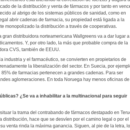
cado de la distribución y venta de fármacos y por tanto en venc
recido al abrigo de los sistemas públicos de sanidad, como en
egal abrir cadenas de farmacia, su propiedad está ligada a la
nte monopolizado la distribución a través de cooperativas.
a gran distribuidora norteamericana Wallgreens va a dar lugar a 
dicamentos. Y, por otro lado, la más que probable compra de la
uidora CVS, también de EEUU.
a industria y el farmacéutico, se convierten en propietarios de
nadamente la liberalización del sector. En Suecia, por ejempl
 el 85% de farmacias pertenecen a grandes cadenas. Para ser
grandes aglomeraciones. En toda Noruega hay menos oficinas de
blicas? ¿Se va a inhabilitar a la multinacional para seguir
situar la trama del contrabando de fármacos destapado en Teru
distribución, hace que se desvíen por el camino legal o por el 
 venta rinda la máxima ganancia. Siguen, al pie de la letra, l