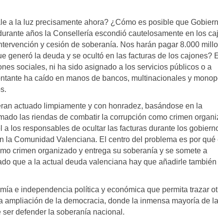
ale a la luz precisamente ahora? ¿Cómo es posible que Gobier
 durante años la Consellería escondió cautelosamente en los c
intervención y cesión de soberanía. Nos harán pagar 8.000 mill
ue generó la deuda y se ocultó en las facturas de los cajones? 
nes sociales, ni ha sido asignado a los servicios públicos o a
ntante ha caído en manos de bancos, multinacionales y monopo
s.
ieran actuado limpiamente y con honradez, basándose en la
omado las riendas de combatir la corrupción como crimen organi
l a los responsables de ocultar las facturas durante los gobiern
en la Comunidad Valenciana. El centro del problema es por qué 
mo crimen organizado y entrega su soberanía y se somete a
dado que a la actual deuda valenciana hay que añadirle también 
omía e independencia política y económica que permita trazar ot
y la ampliación de la democracia, donde la inmensa mayoría de l
 ser defender la soberanía nacional.