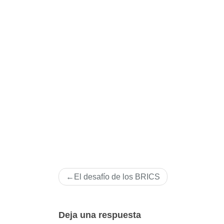
Navegación
El desafí­o de los BRICS
de
entradas
Deja una respuesta