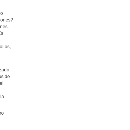
no
ajones?
ones.
Es
lios,
zado,
os de
el
la
ro
a