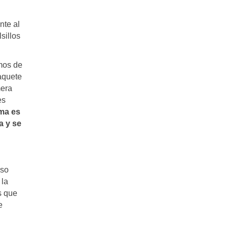
nte al
sillos
smos de
paquete
mera
es
ema es
a y se
eso
 la
s que
e