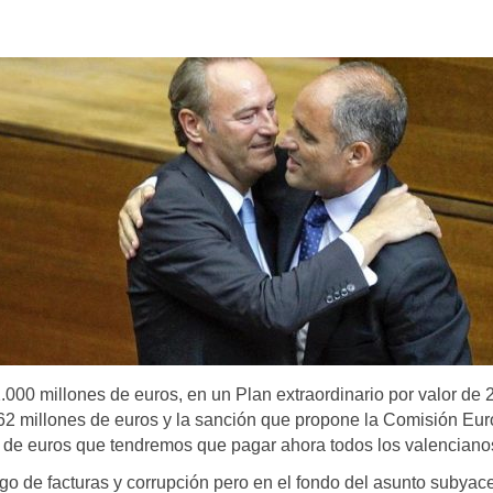
000 millones de euros, en un Plan extraordinario por valor de 
.862 millones de euros y la sanción que propone la Comisión Eu
s de euros que tendremos que pagar ahora todos los valenciano
go de facturas y corrupción pero en el fondo del asunto subyac