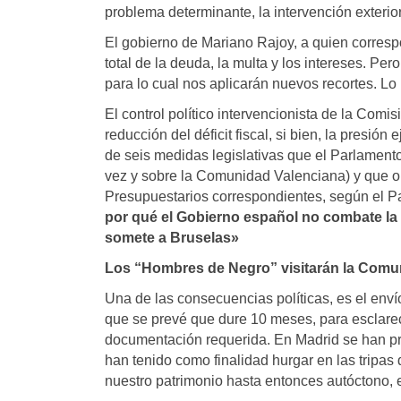
problema determinante, la intervención exterior
El gobierno de Mariano Rajoy, a quien correspo
total de la deuda, la multa y los intereses. P
para lo cual nos aplicarán nuevos recortes. L
El control político intervencionista de la Com
reducción del déficit fiscal, si bien, la presió
de seis medidas legislativas que el Parlamen
vez y sobre la Comunidad Valenciana) y que o
Presupuestarios correspondientes, según el Pa
por qué el Gobierno español no combate la
somete a Bruselas»
Los “Hombres de Negro” visitarán la Comu
Una de las consecuencias políticas, es el env
que se prevé que dure 10 meses, para esclarec
documentación requerida. En Madrid se han pro
han tenido como finalidad hurgar en las tripa
nuestro patrimonio hasta entonces autóctono, e