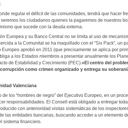
.
nde regular el déficit de las comunidades, tendrá que hacer fre
ero seremos los ciudadanos quienes la pagaremos de nuestros bol
o mismo que sucede con la deuda externa.
isión Europea y su Banco Central no se limita al uso de mecani
n ejercida a la Comunitat se ha maquillado con el “Six Pack”, un 
to Europeo aprobó en 2011 (que precisamente se aplica por pri
bliga a los Estados miembros a presentar anualmente los Plan
cto de Estabilidad y Crecimiento (PEC).
«El centro del probl
 corrupción como crimen organizado y entrega su soberaní
nidad Valenciana
ío de los “hombres de negro” del Ejecutivo Europeo, en un proc
er responsabilidades. El Consell está obligado a entregar toda
ducido con anterioridad visitas sistemáticas de los inspectore
s de las entidades bancarias, buscando acceder a un elemento d
l sistema financiero.