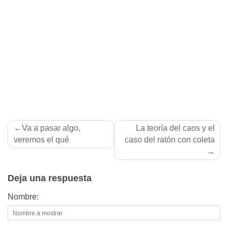
Navegación
Va a pasar algo,
La teorí­a del caos y el
de
veremos el qué
caso del ratón con coleta
entradas
Deja una respuesta
Nombre: